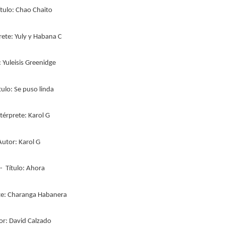
ítulo: Chao Chaito
ete: Yuly y Habana C
 Yuleisis Greenidge
ítulo: Se puso linda
érprete: Karol G
Autor: Karol G
- Título: Ahora
te: Charanga Habanera
r: David Calzado