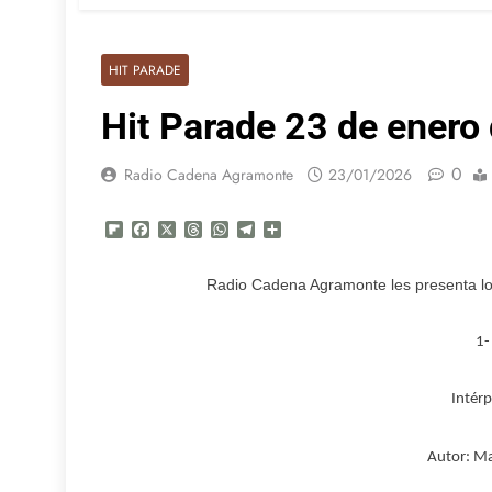
HIT PARADE
Hit Parade 23 de enero
0
Radio Cadena Agramonte
23/01/2026
Flipboard
Facebook
X
Threads
WhatsApp
Telegram
Compartir
Radio Cadena Agramonte les presenta lo
1-
Intérp
Autor: Ma