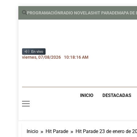
Saltar
PROGRAMACIÓN
RADIO NOVELAS
HIT PARADE
MAPA DE
al
contenido
En vivo
viernes, 07/08/2026
10:18:17 AM
INICIO
DESTACADAS
Inicio
Hit Parade
Hit Parade 23 de enero de 2