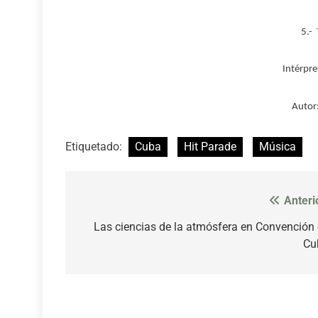
5.- 
Intérpre
Autor:
Etiquetado:
Cuba
Hit Parade
Música
Anteri
Navegación
de
Las ciencias de la atmósfera en Convención
Cu
entradas