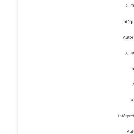
2.- T
Intérpr
Autor:
3.- T
Int
4.
Intérpre
Auto