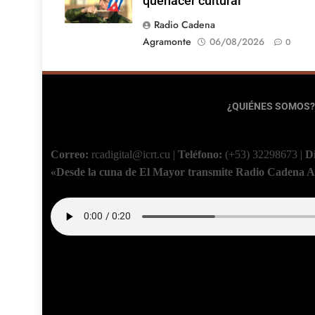
quehacer cultural
Radio Cadena
Agramonte
06/08/2026
0
¿QUIÉNES SOMOS?
Correo:
rcadigital@icrt.cu
|
Teléfono:
(+53) 32298673
|
D
«Desde la cuna de El Mayor transmite Radio Cadena