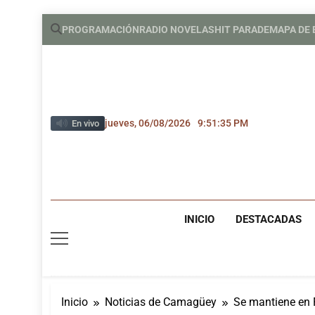
Saltar
PROGRAMACIÓN
RADIO NOVELAS
HIT PARADE
MAPA DE
al
contenido
jueves, 06/08/2026
9:51:35 PM
En vivo
INICIO
DESTACADAS
Inicio
Noticias de Camagüey
Se mantiene en F