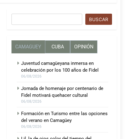
Buscar
BUSCAR
CAMAGUEY
CUBA
OPINIÓN
Juventud camagüeyana inmersa en
celebración por los 100 años de Fidel
06/08/2026
Jornada de homenaje por centenario de
Fidel motivará quehacer cultural
06/08/2026
Formación en Turismo entre las opciones
del verano en Camagüey
06/08/2026
Lil, la de ojos color del tiempo del