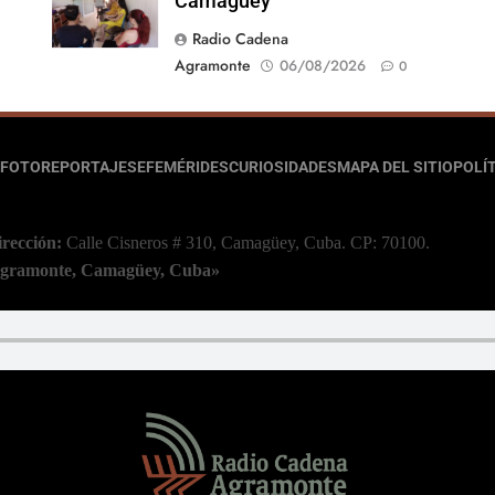
Camagüey
Radio Cadena
Agramonte
06/08/2026
0
FOTOREPORTAJES
EFEMÉRIDES
CURIOSIDADES
MAPA DEL SITIO
POLÍT
irección:
Calle Cisneros # 310, Camagüey, Cuba.
CP: 70100.
 Agramonte, Camagüey, Cuba»