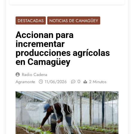
DESTACADAS
NOTICIAS DE CAMAGÜEY
Accionan para
incrementar
producciones agrícolas
en Camagüey
Radio Cadena
0
Agramonte
11/06/2026
2 Minutos