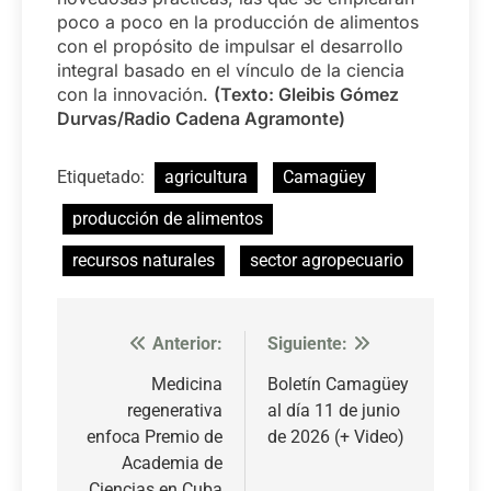
poco a poco en la producción de alimentos
con el propósito de impulsar el desarrollo
integral basado en el vínculo de la ciencia
con la innovación.
(Texto: Gleibis Gómez
Durvas/Radio Cadena Agramonte)
Etiquetado:
agricultura
Camagüey
producción de alimentos
recursos naturales
sector agropecuario
Anterior:
Siguiente:
Navegación
de
Medicina
Boletín Camagüey
regenerativa
al día 11 de junio
entradas
enfoca Premio de
de 2026 (+ Video)
Academia de
Ciencias en Cuba