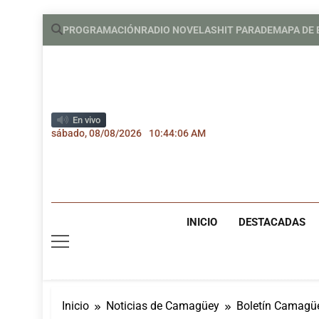
Saltar
PROGRAMACIÓN
RADIO NOVELAS
HIT PARADE
MAPA DE
al
contenido
En vivo
sábado, 08/08/2026
10:44:07 AM
INICIO
DESTACADAS
Inicio
Noticias de Camagüey
Boletín Camagüey