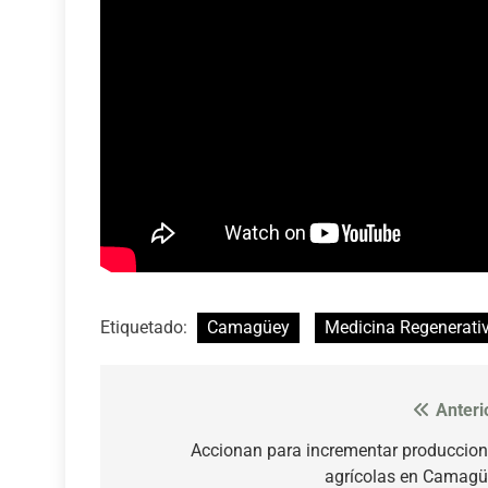
Etiquetado:
Camagüey
Medicina Regenerati
Anteri
Navegación
de
Accionan para incrementar produccio
agrícolas en Camag