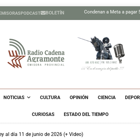
Plan 
Condenan a Meta a pagar 56
BOLETÍN
 EMISORAS
PODCAST
Prensa de EEUU divulga f
Díaz-Canel asiste al Encue
Plan 
Condenan a Meta a pagar 56
Prensa de EEUU divulga f
Díaz-Canel asiste al Encue
Radio Cadena Agra
Radio Cadena Agramonte, Emisora Provincial De Camagüe
Cu
NOTICIAS
CULTURA
OPINIÓN
CIENCIA
DEPOR
CURIOSAS
ESTADO DEL TIEMPO
 al día 11 de junio de 2026 (+ Video)