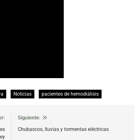
va
Noticias
pacientes de hemodiálisis
or:
Siguiente:
nes
Chubascos, lluvias y tormentas eléctricas
üey