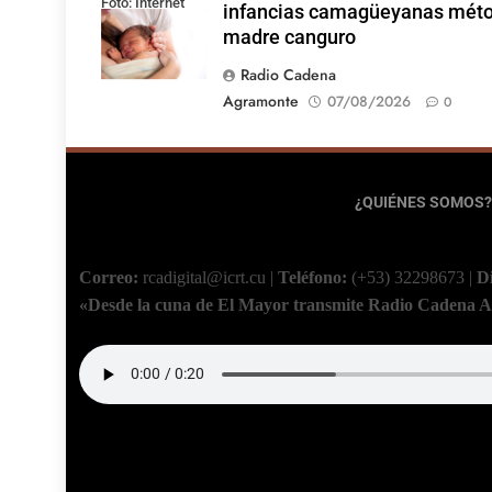
Foto: Internet
infancias camagüeyanas mét
madre canguro
Radio Cadena
Agramonte
07/08/2026
0
¿QUIÉNES SOMOS?
Correo:
rcadigital@icrt.cu
|
Teléfono:
(+53) 32298673
|
D
«Desde la cuna de El Mayor transmite Radio Cadena