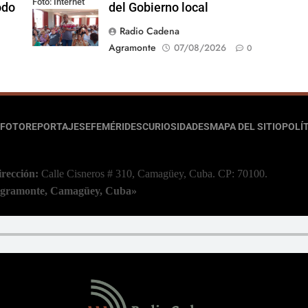
Foto: Internet
odo
del Gobierno local
Radio Cadena
Agramonte
07/08/2026
0
FOTOREPORTAJES
EFEMÉRIDES
CURIOSIDADES
MAPA DEL SITIO
POLÍT
irección:
Calle Cisneros # 310, Camagüey, Cuba.
CP: 70100.
 Agramonte, Camagüey, Cuba»