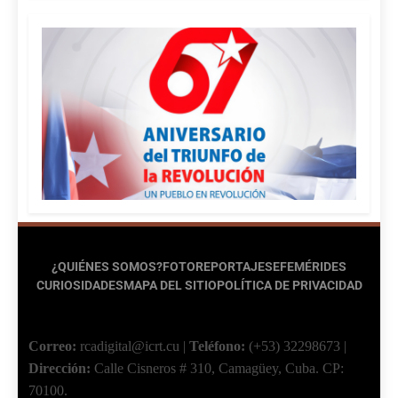
¿QUIÉNES SOMOS?
FOTOREPORTAJES
EFEMÉRIDES
CURIOSIDADES
MAPA DEL SITIO
POLÍTICA DE PRIVACIDAD
Correo:
rcadigital@icrt.cu
|
Teléfono:
(+53) 32298673
|
Dirección:
Calle Cisneros # 310, Camagüey, Cuba.
CP:
70100.