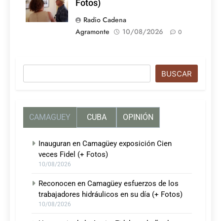
Fotos)
Radio Cadena
Agramonte
10/08/2026
0
Buscar
BUSCAR
CAMAGUEY
CUBA
OPINIÓN
Inauguran en Camagüey exposición Cien
veces Fidel (+ Fotos)
10/08/2026
Reconocen en Camagüey esfuerzos de los
trabajadores hidráulicos en su día (+ Fotos)
10/08/2026