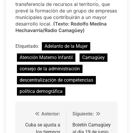
transferencia de recursos al territorio, que
prevé la formación de un grupo de empresas
municipales que contribuirán a un mayor
desarrollo local.
(Texto: Rodolfo Medina
Hechavarría/Radio Camagüey)
Etiquetado:
Adelanto de la Mujer
Atención Materno Infantil
Camagüey
consejo de la administración
descentralización de competencias
política demográfica
Anterior:
Siguiente:
Navegación
de
Cuba se ajusta a
Boletín Camagüey
los tiempos
al día 19 de junio