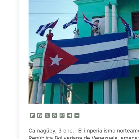
Flipboard
Facebook
X
Threads
WhatsApp
Telegram
Compartir
Camagüey, 3 ene.- El imperialismo nortea
República Bolivariana de Venezuela, amenaz