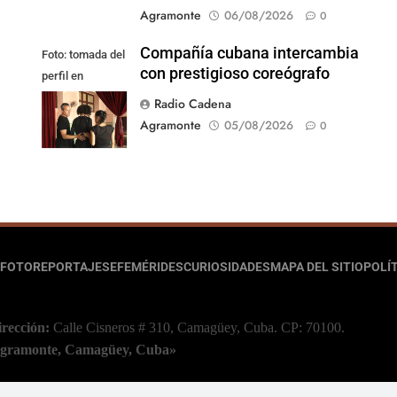
Agramonte
06/08/2026
0
Compañía cubana intercambia
Foto: tomada del
con prestigioso coreógrafo
perfil en
Facebook de la
Radio Cadena
compañía
Agramonte
05/08/2026
0
FOTOREPORTAJES
EFEMÉRIDES
CURIOSIDADES
MAPA DEL SITIO
POLÍT
irección:
Calle Cisneros # 310, Camagüey, Cuba.
CP: 70100.
 Agramonte, Camagüey, Cuba»