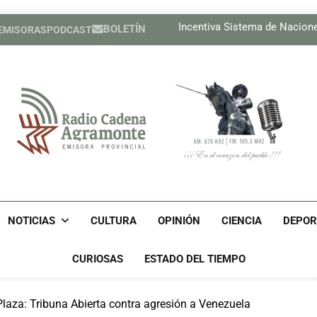
Lil, la de ojos color del
Incentiva Sistema de Nacion
BOLETÍN
 EMISORAS
PODCAST
Celebrar
Tres cubanos ya están e
Lil, la de ojos color del
Incentiva Sistema de Nacion
Celebrar
Tres cubanos ya están e
Radio Cadena Agra
Radio Cadena Agramonte, Emisora Provincial De Camagüe
Cu
NOTICIAS
CULTURA
OPINIÓN
CIENCIA
DEPOR
CURIOSAS
ESTADO DEL TIEMPO
laza: Tribuna Abierta contra agresión a Venezuela