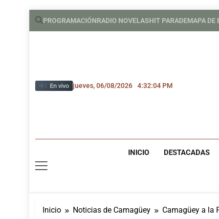
Saltar
PROGRAMACIÓN
RADIO NOVELAS
HIT PARADE
MAPA DE
al
contenido
jueves, 06/08/2026
4:32:05 PM
En vivo
INICIO
DESTACADAS
Inicio
Noticias de Camagüey
Camagüey a la P