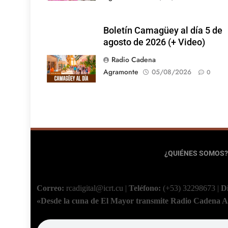
Boletín Camagüey al día 5 de
agosto de 2026 (+ Video)
Radio Cadena
Agramonte
05/08/2026
0
¿QUIÉNES SOMOS?
Correo:
rcadigital@icrt.cu
|
Teléfono:
(+53) 32298673
|
D
«Desde la cuna de El Mayor transmite Radio Cadena