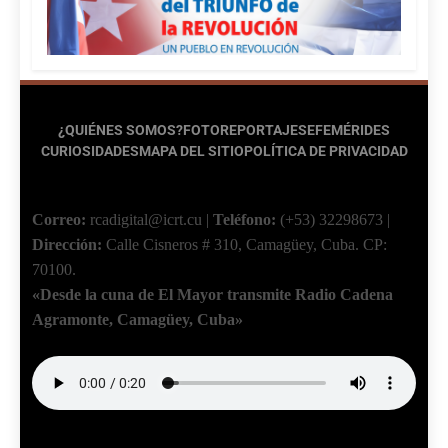
¿QUIÉNES SOMOS?
FOTOREPORTAJES
EFEMÉRIDES
CURIOSIDADES
MAPA DEL SITIO
POLÍTICA DE PRIVACIDAD
Correo:
rcadigital@icrt.cu
|
Teléfono:
(+53) 32298673
|
Dirección:
Calle Cisneros # 310, Camagüey, Cuba.
CP:
70100.
«Desde la cuna de El Mayor transmite Radio Cadena
Agramonte, Camagüey, Cuba»