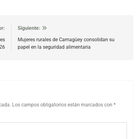
or:
Siguiente:
ues
Mujeres rurales de Camagüey consolidan su
026
papel en la seguridad alimentaria
icada.
Los campos obligatorios están marcados con
*