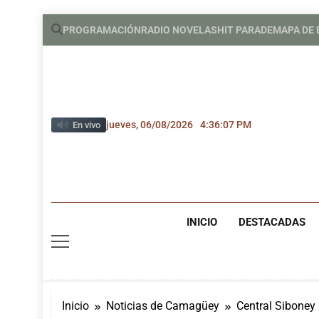
Saltar
PROGRAMACIÓN
RADIO NOVELAS
HIT PARADE
MAPA DE
al
contenido
jueves, 06/08/2026
4:36:08 PM
En vivo
INICIO
DESTACADAS
Inicio
Noticias de Camagüey
Central Siboney 