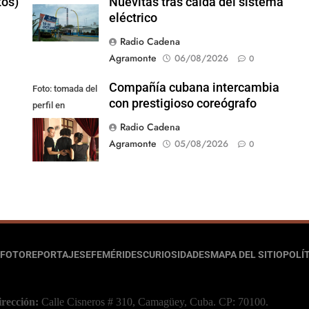
tos)
Nuevitas tras caída del sistema
eléctrico
Radio Cadena
Agramonte
06/08/2026
0
Compañía cubana intercambia
Foto: tomada del
con prestigioso coreógrafo
perfil en
Facebook de la
Radio Cadena
compañía
Agramonte
05/08/2026
0
FOTOREPORTAJES
EFEMÉRIDES
CURIOSIDADES
MAPA DEL SITIO
POLÍT
irección:
Calle Cisneros # 310, Camagüey, Cuba.
CP: 70100.