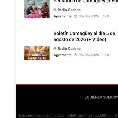
Pediátrico de Camagüey (+ Fo
Radio Cadena
Agramonte
06/08/2026
0
Boletín Camagüey al día 5 de
agosto de 2026 (+ Video)
Radio Cadena
Agramonte
05/08/2026
0
¿QUIÉNES SOMOS?
Correo:
rcadigital@icrt.cu
|
Teléfono:
(+53) 32298673
|
D