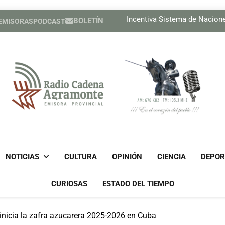
Lil, la de ojos color del
Incentiva Sistema de Nacion
BOLETÍN
 EMISORAS
PODCAST
Celebrar
Tres cubanos ya están e
Lil, la de ojos color del
Incentiva Sistema de Nacion
Celebrar
Tres cubanos ya están e
Radio Cadena Agra
Radio Cadena Agramonte, Emisora Provincial De Camagüe
Cu
NOTICIAS
CULTURA
OPINIÓN
CIENCIA
DEPOR
CURIOSAS
ESTADO DEL TIEMPO
inicia la zafra azucarera 2025-2026 en Cuba