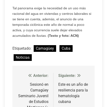
Tal panorama exige la necesidad de un uso más
racional del agua en viviendas y centros laborales si
se tiene en cuenta, además, el anuncio de una
temporada ciclónica este año de normal a poco
activa, y cuya ocurrencia suele dejar elevados
acumulados de lluvias.
(Texto y foto: ACN)
Etiquetado:
Camagüey
Cuba
Noticias
Anterior:
Siguiente:
Navegación
de
Sesionó en
Este es un año de
Camagüey
resiliencia para la
entradas
Seminario Juvenil
hematología
de Estudios
cubana