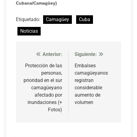
Cubana/Camagüey)
Etiquetado:
Camagüey
Cuba
Noticias
Anterior:
Siguiente:
Navegación
de
Protección de las
Embalses
personas,
camagüeyanos
entradas
prioridad en el sur
registran
camagüeyano
considerable
afectado por
aumento de
inundaciones (+
volumen
Fotos)