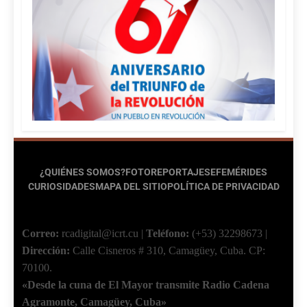
¿QUIÉNES SOMOS?
FOTOREPORTAJES
EFEMÉRIDES
CURIOSIDADES
MAPA DEL SITIO
POLÍTICA DE PRIVACIDAD
Correo:
rcadigital@icrt.cu
|
Teléfono:
(+53) 32298673
|
Dirección:
Calle Cisneros # 310, Camagüey, Cuba.
CP:
70100.
«Desde la cuna de El Mayor transmite Radio Cadena
Agramonte, Camagüey, Cuba»