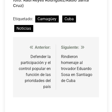
foto: Raúl Reyes Rodríguez/Radio Santa
Cruz
)
Etiquetado:
Camagüey
Cuba
Noticias
Anterior:
Siguiente:
Navegación
de
Defender la
Rindieron
participación y el
homenaje al
entradas
control popular en
trovador Eduardo
función de las
Sosa en Santiago
prioridades del
de Cuba
país