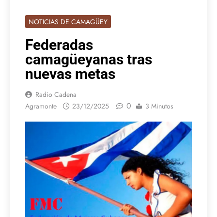
NOTICIAS DE CAMAGÜEY
Federadas
camagüeyanas tras
nuevas metas
Radio Cadena
0
Agramonte
23/12/2025
3 Minutos