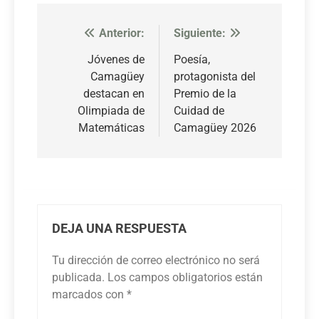
Anterior:
Siguiente:
Navegación
de
Jóvenes de
Poesía,
Camagüey
protagonista del
entradas
destacan en
Premio de la
Olimpiada de
Cuidad de
Matemáticas
Camagüey 2026
DEJA UNA RESPUESTA
Tu dirección de correo electrónico no será
publicada.
Los campos obligatorios están
marcados con
*