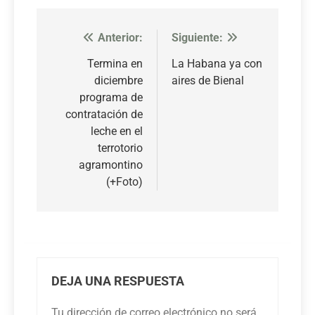
Anterior:
Siguiente:
Navegación
de
Termina en
La Habana ya con
diciembre
aires de Bienal
entradas
programa de
contratación de
leche en el
terrotorio
agramontino
(+Foto)
DEJA UNA RESPUESTA
Tu dirección de correo electrónico no será