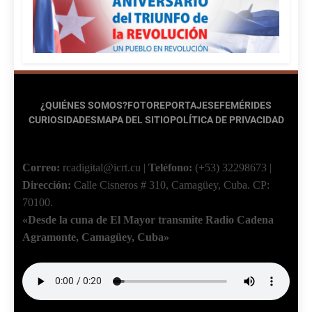
¿QUIÉNES SOMOS?
FOTOREPORTAJES
EFEMÉRIDES
CURIOSIDADES
MAPA DEL SITIO
POLÍTICA DE PRIVACIDAD
Correo:
rcadigital@icrt.cu
|
Teléfono:
(+53) 32298673
|
Dirección:
Calle Cisneros # 310, Camagüey, Cuba.
CP:
70100.
«Desde la cuna de El Mayor transmite Radio Cadena
Agramonte, Camagüey, Cuba»