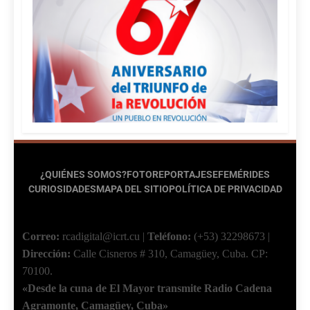
¿QUIÉNES SOMOS?
FOTOREPORTAJES
EFEMÉRIDES
CURIOSIDADES
MAPA DEL SITIO
POLÍTICA DE PRIVACIDAD
Correo:
rcadigital@icrt.cu
|
Teléfono:
(+53) 32298673
|
Dirección:
Calle Cisneros # 310, Camagüey, Cuba.
CP:
70100.
«Desde la cuna de El Mayor transmite Radio Cadena
Agramonte, Camagüey, Cuba»