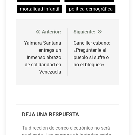
mortalidad infantil
política demográfica
Anterior:
Siguiente:
Navegación
de
Yaimara Santana
Canciller cubano:
entrega un
«Pregúntenle al
entradas
inmenso abrazo
pueblo si sufre o
de solidaridad en
no el bloqueo»
Venezuela
DEJA UNA RESPUESTA
Tu dirección de correo electrónico no será