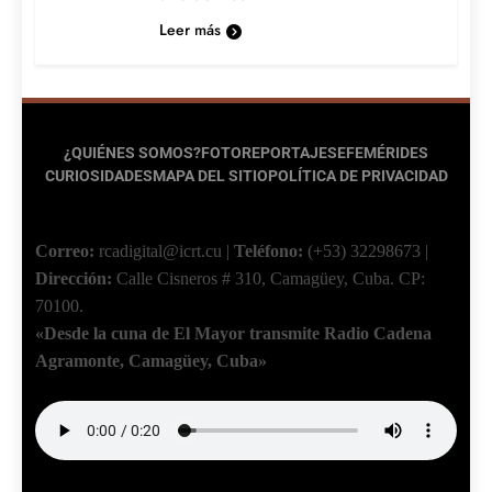
Leer más
¿QUIÉNES SOMOS?
FOTOREPORTAJES
EFEMÉRIDES
CURIOSIDADES
MAPA DEL SITIO
POLÍTICA DE PRIVACIDAD
Correo:
rcadigital@icrt.cu
|
Teléfono:
(+53) 32298673
|
Dirección:
Calle Cisneros # 310, Camagüey, Cuba.
CP:
70100.
«Desde la cuna de El Mayor transmite Radio Cadena
Agramonte, Camagüey, Cuba»