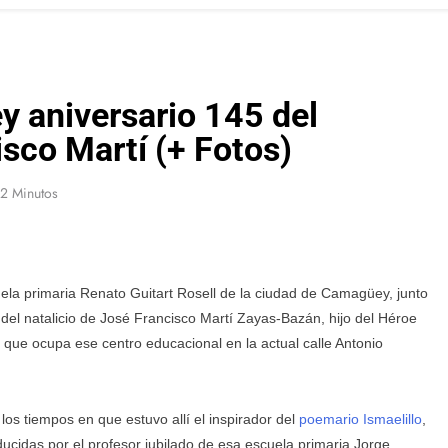
 aniversario 145 del
isco Martí (+ Fotos)
2 Minutos
ela primaria Renato Guitart Rosell de la ciudad de Camagüey, junto
del natalicio de José Francisco Martí Zayas-Bazán, hijo del Héroe
 que ocupa ese centro educacional en la actual calle Antonio
los tiempos en que estuvo allí el inspirador del
poemario Ismaelillo
,
ucidas por el profesor jubilado de esa escuela primaria Jorge