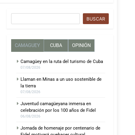
Buscar
BUSCAR
CAMAGUEY
CUBA
OPINIÓN
Camagüey en la ruta del turismo de Cuba
07/08/2026
Llaman en Minas a un uso sostenible de
la tierra
07/08/2026
Juventud camagüeyana inmersa en
celebración por los 100 años de Fidel
06/08/2026
Jornada de homenaje por centenario de
Fidel motivará quehacer cultural