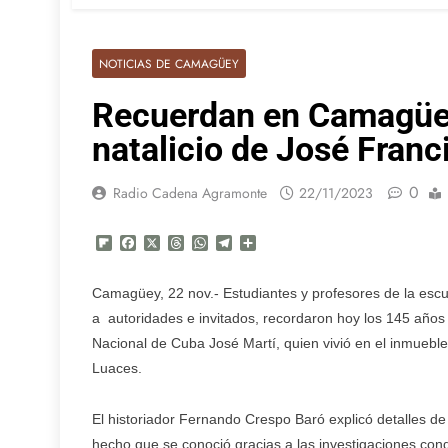
NOTICIAS DE CAMAGÜEY
Recuerdan en Camagüey
natalicio de José Franc
0
Radio Cadena Agramonte
22/11/2023
Flipboard
Facebook
X
Threads
WhatsApp
Telegram
Compartir
Camagüey, 22 nov.- Estudiantes y profesores de la escu
a autoridades e invitados, recordaron hoy los 145 años 
Nacional de Cuba José Martí, quien vivió en el inmueble
Luaces.
El historiador Fernando Crespo Baró explicó detalles de 
hecho que se conoció gracias a las investigaciones cond