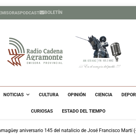
BOLETÍN
 EMISORAS
PODCAST
Expertos del Consejo de Der
Héroe cuban
Expertos del Consejo de Der
Héroe cuban
Radio Cadena Agra
Radio Cadena Agramonte, Emisora Provincial De Camagüe
Cu
NOTICIAS
CULTURA
OPINIÓN
CIENCIA
DEPOR
CURIOSAS
ESTADO DEL TIEMPO
magüey aniversario 145 del natalicio de José Francisco Martí (