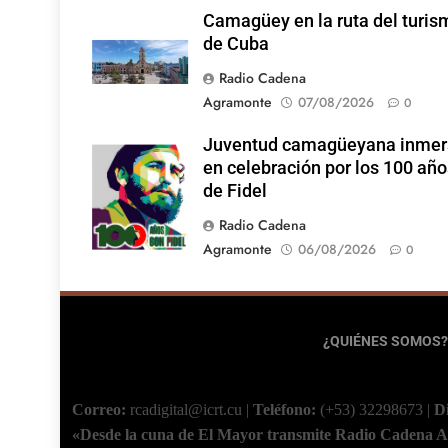
Camagüey en la ruta del turis
de Cuba
Radio Cadena
Agramonte
07/08/2026
0
Juventud camagüeyana inmer
Foto: Internet
en celebración por los 100 año
de Fidel
Radio Cadena
Agramonte
06/08/2026
0
¿QUIÉNES SOMOS?
Correo:
rcadigital@icrt.cu
|
Teléfono:
(+53) 32298673
|
D
«Desde la cuna de El Mayor transmite Radio Cadena