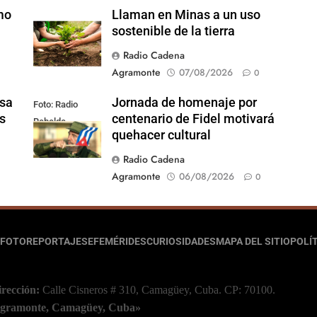
mo
Llaman en Minas a un uso
sostenible de la tierra
Radio Cadena
Agramonte
07/08/2026
0
sa
Jornada de homenaje por
Foto: Radio
s
centenario de Fidel motivará
Rebelde
quehacer cultural
Radio Cadena
Agramonte
06/08/2026
0
FOTOREPORTAJES
EFEMÉRIDES
CURIOSIDADES
MAPA DEL SITIO
POLÍT
irección:
Calle Cisneros # 310, Camagüey, Cuba.
CP: 70100.
 Agramonte, Camagüey, Cuba»