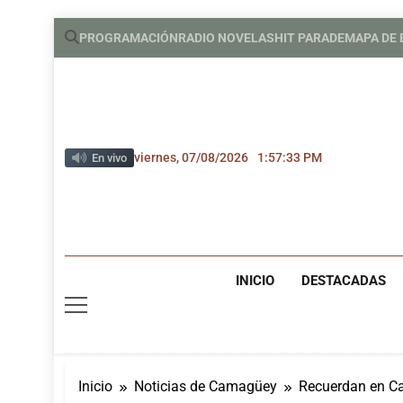
Saltar
PROGRAMACIÓN
RADIO NOVELAS
HIT PARADE
MAPA DE
al
contenido
viernes, 07/08/2026
1:57:34 PM
En vivo
INICIO
DESTACADAS
Inicio
Noticias de Camagüey
Recuerdan en Ca