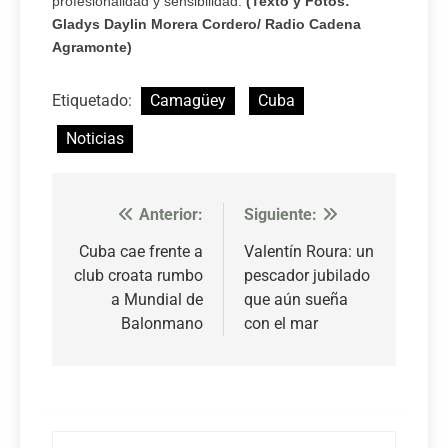
profesionalidad y sensibilidad.
(Texto y Fotos:
Gladys Daylin Morera Cordero/ Radio Cadena
Agramonte)
Etiquetado:
Camagüey
Cuba
Noticias
Anterior:
Siguiente:
Navegación
de
Cuba cae frente a
Valentín Roura: un
club croata rumbo
pescador jubilado
entradas
a Mundial de
que aún sueña
Balonmano
con el mar