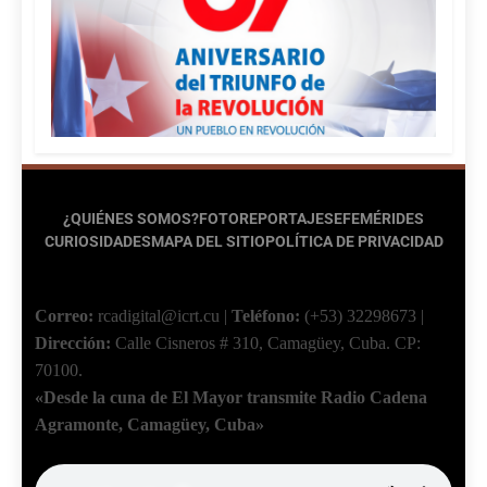
¿QUIÉNES SOMOS?
FOTOREPORTAJES
EFEMÉRIDES
CURIOSIDADES
MAPA DEL SITIO
POLÍTICA DE PRIVACIDAD
Correo:
rcadigital@icrt.cu
|
Teléfono:
(+53) 32298673
|
Dirección:
Calle Cisneros # 310, Camagüey, Cuba.
CP:
70100.
«Desde la cuna de El Mayor transmite Radio Cadena
Agramonte, Camagüey, Cuba»