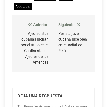
Noticias
Anterior:
Siguiente:
Navegación
de
Ajedrecistas
Pesista juvenil
cubanas luchan
cubana luce bien
entradas
por el título en el
en mundial de
Continental de
Perú
Ajedrez de las
Américas
DEJA UNA RESPUESTA
Tu dirección de correo electrónico no será