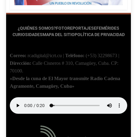
¿QUIÉNES SOMOS?
FOTOREPORTAJES
EFEMÉRIDES
CURIOSIDADES
MAPA DEL SITIO
POLÍTICA DE PRIVACIDAD
Correo:
rcadigital@icrt.cu
|
Teléfono:
(+53) 32298673
|
Dirección:
Calle Cisneros # 310, Camagüey, Cuba.
CP:
70100.
«Desde la cuna de El Mayor transmite Radio Cadena
Agramonte, Camagüey, Cuba»