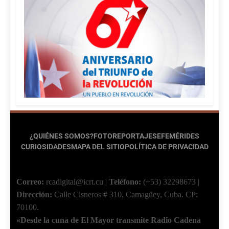
¿QUIÉNES SOMOS?
FOTOREPORTAJES
EFEMÉRIDES
CURIOSIDADES
MAPA DEL SITIO
POLÍTICA DE PRIVACIDAD
Correo:
rcadigital@icrt.cu
|
Teléfono:
(+53) 32298673
|
Dirección:
Calle Cisneros # 310, Camagüey, Cuba.
CP:
70100.
«Desde la cuna de El Mayor transmite Radio Cadena