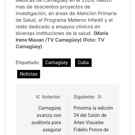
Médicas de Camagüey en el 2024, realizó
más de doscientos proyectos de
investigación, en áreas de Atención Primaria
de Salud, el Programa Materno Infantil y el
resto dedicado a ensayos clínicos en
diversas instituciones de la salud.
(María
Irene Maxan /TV Camagüey) (Foto: TV
Camagüey)
Etiquetado:
Camagüey
Cuba
Noticias
Anterior:
Siguiente:
Navegación
de
Camagüey
Próxima la edición
avanza con
34 del Salón de
entradas
auditoría para
Artes Visuales
asegurar
Fidelio Ponce de