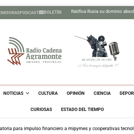
Pesista cubana Marif
Ratifica Rusia su dominio absolu
BOLETÍN
 EMISORAS
PODCAST
Regresa Carlos Acosta a un e
Recibe Díaz-Canel en el Pa
Pesista cubana Marif
Ratifica Rusia su dominio absolu
Regresa Carlos Acosta a un e
Recibe Díaz-Canel en el Pa
Radio Cadena Agra
Radio Cadena Agramonte, Emisora Provincial De Camagüe
Cu
NOTICIAS
CULTURA
OPINIÓN
CIENCIA
DEPOR
CURIOSAS
ESTADO DEL TIEMPO
atoria para impulso financiero a mipymes y cooperativas tecn