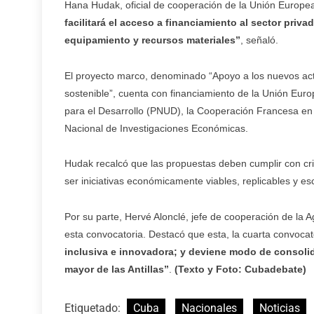
Hana Hudak, oficial de cooperación de la Unión Europea e
facilitará el acceso a financiamiento al sector priva
equipamiento y recursos materiales”
, señaló.
El proyecto marco, denominado “Apoyo a los nuevos act
sostenible”, cuenta con financiamiento de la Unión Eu
para el Desarrollo (PNUD), la Cooperación Francesa en C
Nacional de Investigaciones Económicas.
Hudak recalcó que las propuestas deben cumplir con crit
ser iniciativas económicamente viables, replicables y esca
Por su parte, Hervé Alonclé, jefe de cooperación de la A
esta convocatoria. Destacó que esta, la cuarta convocat
inclusiva e innovadora; y deviene modo de consolid
mayor de las Antillas”
.
(Texto y Foto: Cubadebate)
Etiquetado:
Cuba
Nacionales
Noticias