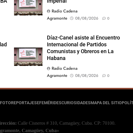
LBA
imperial
Radio Cadena
Agramonte
08/08/2026
0
Díaz-Canel asiste al Encuentro
dad
Internacional de Partidos
Comunistas y Obreros en La
Habana
Radio Cadena
Agramonte
08/08/2026
0
FOTOREPORTAJES
EFEMÉRIDES
CURIOSIDADES
MAPA DEL SITIO
POLÍT
irección:
Calle Cisneros # 310, Camagüey, Cuba.
CP: 70100.
 Agramonte, Camagüey, Cuba»