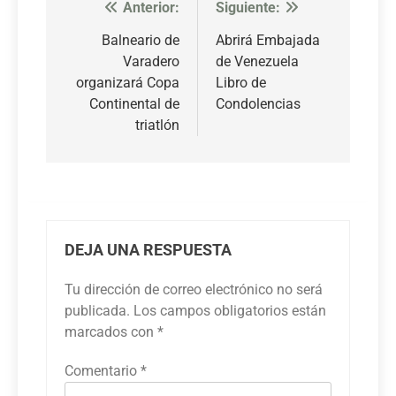
Anterior:
Siguiente:
Navegación
de
Balneario de
Abrirá Embajada
Varadero
de Venezuela
entradas
organizará Copa
Libro de
Continental de
Condolencias
triatlón
DEJA UNA RESPUESTA
Tu dirección de correo electrónico no será
publicada.
Los campos obligatorios están
marcados con
*
Comentario
*