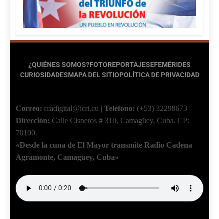
¿QUIÉNES SOMOS?
FOTOREPORTAJES
EFEMÉRIDES
CURIOSIDADES
MAPA DEL SITIO
POLÍTICA DE PRIVACIDAD
Correo:
rcadigital@icrt.cu
|
Teléfono:
(+53) 32298673
|
Dirección:
Calle Cisneros # 310, Camagüey, Cuba.
CP:
70100.
«Desde la cuna de El Mayor transmite Radio Cadena
Agramonte, Camagüey, Cuba»