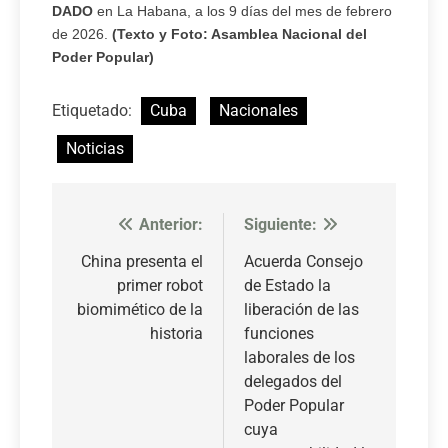
DADO
en La Habana, a los 9 días del mes de febrero
de 2026.
(Texto y Foto: Asamblea Nacional del
Poder Popular)
Etiquetado:
Cuba
Nacionales
Noticias
Anterior:
Siguiente:
Navegación
de
China presenta el
Acuerda Consejo
primer robot
de Estado la
entradas
biomimético de la
liberación de las
historia
funciones
laborales de los
delegados del
Poder Popular
cuya