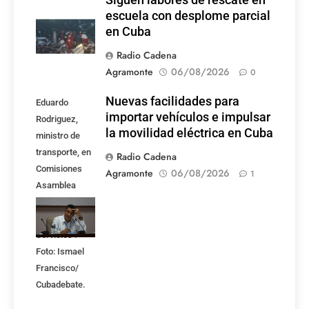
Siguen labores de rescate en
escuela con desplome parcial
en Cuba
Radio Cadena
Agramonte
06/08/2026
0
Nuevas facilidades para
Eduardo
importar vehículos e impulsar
Rodriguez,
la movilidad eléctrica en Cuba
ministro de
transporte, en
Radio Cadena
Comisiones
Agramonte
06/08/2026
1
Asamblea
Nacional,
Atención a los
Servicios .
Foto: Ismael
Francisco/
Cubadebate.