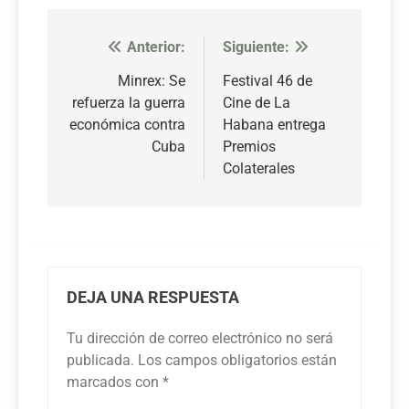
Anterior:
Siguiente:
Navegación
de
Minrex: Se
Festival 46 de
refuerza la guerra
Cine de La
entradas
económica contra
Habana entrega
Cuba
Premios
Colaterales
DEJA UNA RESPUESTA
Tu dirección de correo electrónico no será
publicada.
Los campos obligatorios están
marcados con
*