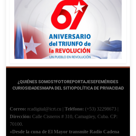
¿QUIÉNES SOMOS?
FOTOREPORTAJES
EFEMÉRIDES
CURIOSIDADES
MAPA DEL SITIO
POLÍTICA DE PRIVACIDAD
Correo:
rcadigital@icrt.cu
|
Teléfono:
(+53) 32298673
|
Dirección:
Calle Cisneros # 310, Camagüey, Cuba.
CP:
70100.
«Desde la cuna de El Mayor transmite Radio Cadena