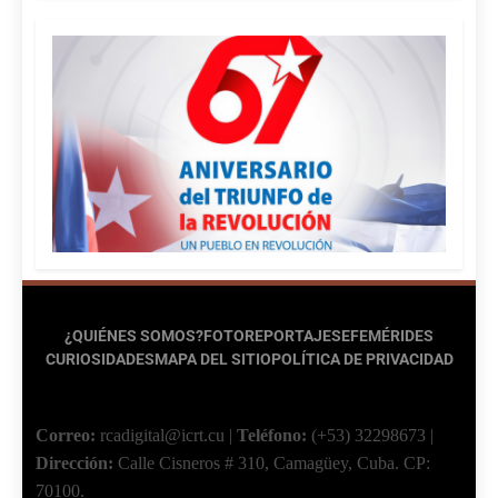
¿QUIÉNES SOMOS?
FOTOREPORTAJES
EFEMÉRIDES
CURIOSIDADES
MAPA DEL SITIO
POLÍTICA DE PRIVACIDAD
Correo:
rcadigital@icrt.cu
|
Teléfono:
(+53) 32298673
|
Dirección:
Calle Cisneros # 310, Camagüey, Cuba.
CP:
70100.