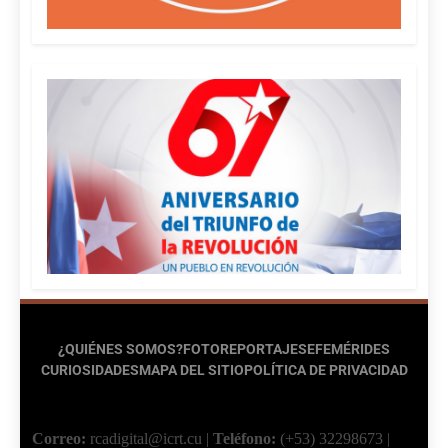
¿QUIÉNES SOMOS?
FOTOREPORTAJES
EFEMÉRIDES
CURIOSIDADES
MAPA DEL SITIO
POLÍTICA DE PRIVACIDAD
Correo:
rcadigital@icrt.cu
|
Teléfono:
(+53) 32298673
|