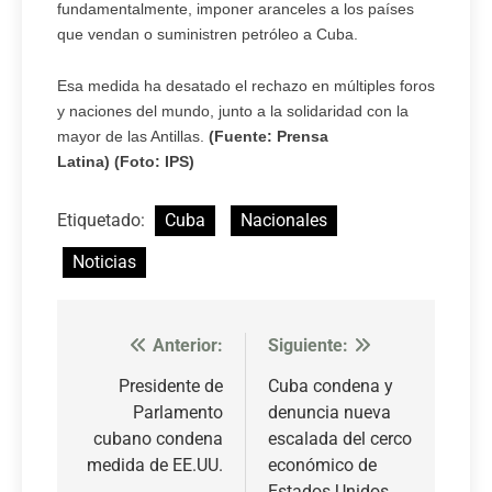
fundamentalmente, imponer aranceles a los países
que vendan o suministren petróleo a Cuba.
Esa medida ha desatado el rechazo en múltiples foros
y naciones del mundo, junto a la solidaridad con la
mayor de las Antillas.
(Fuente: Prensa
Latina)
(Foto: IPS)
Etiquetado:
Cuba
Nacionales
Noticias
Anterior:
Siguiente:
Navegación
de
Presidente de
Cuba condena y
Parlamento
denuncia nueva
entradas
cubano condena
escalada del cerco
medida de EE.UU.
económico de
Estados Unidos