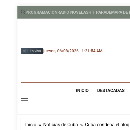
Saltar
PROGRAMACIÓN
RADIO NOVELAS
HIT PARADE
MAPA DE
al
contenido
jueves, 06/08/2026
1:21:55 AM
En vivo
INICIO
DESTACADAS
Inicio
Noticias de Cuba
Cuba condena el bloq