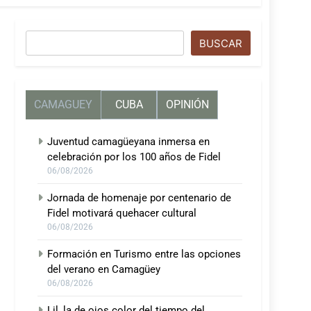
Buscar
BUSCAR
CAMAGUEY
CUBA
OPINIÓN
Juventud camagüeyana inmersa en
celebración por los 100 años de Fidel
06/08/2026
Jornada de homenaje por centenario de
Fidel motivará quehacer cultural
06/08/2026
Formación en Turismo entre las opciones
del verano en Camagüey
06/08/2026
Lil, la de ojos color del tiempo del