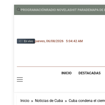
Saltar
PROGRAMACIÓN
RADIO NOVELAS
HIT PARADE
MAPA DE
al
contenido
jueves, 06/08/2026
5:04:43 AM
En vivo
INICIO
DESTACADAS
Inicio
Noticias de Cuba
Cuba condena el cierr