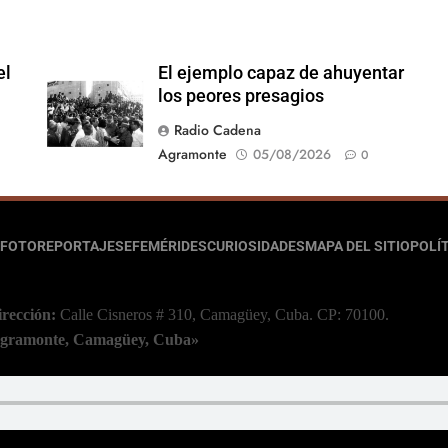
el
El ejemplo capaz de ahuyentar
los peores presagios
Radio Cadena
Agramonte
05/08/2026
0
FOTOREPORTAJES
EFEMÉRIDES
CURIOSIDADES
MAPA DEL SITIO
POLÍT
irección:
Calle Cisneros # 310, Camagüey, Cuba.
CP: 70100.
 Agramonte, Camagüey, Cuba»