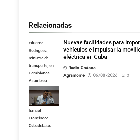
Relacionadas
Nuevas facilidades para impor
Eduardo
vehículos e impulsar la movili
Rodriguez,
eléctrica en Cuba
ministro de
transporte, en
Radio Cadena
Comisiones
Agramonte
06/08/2026
0
Asamblea
Nacional,
Atención a los
Servicios . Foto:
Ismael
Francisco/
Cubadebate.