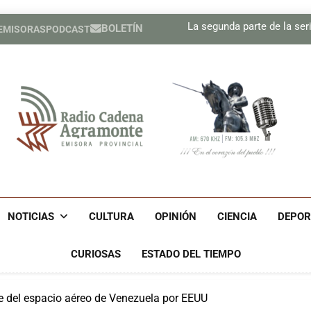
precisión
Sindicatos en Dakota del
La segunda parte de la seri
BOLETÍN
 EMISORAS
PODCAST
Cubano Ronald Men
Estados Unidos ha util
precisión
Sindicatos en Dakota del
La segunda parte de la seri
Cubano Ronald Men
Estados Unidos ha util
precisión
Radio Cadena Agra
Radio Cadena Agramonte, Emisora Provincial De Camagüe
Cu
NOTICIAS
CULTURA
OPINIÓN
CIENCIA
DEPOR
CURIOSAS
ESTADO DEL TIEMPO
e del espacio aéreo de Venezuela por EEUU