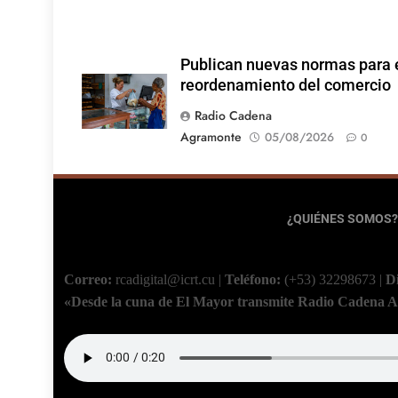
Publican nuevas normas para 
reordenamiento del comercio
Radio Cadena
Agramonte
05/08/2026
0
¿QUIÉNES SOMOS?
Correo:
rcadigital@icrt.cu
|
Teléfono:
(+53) 32298673
|
D
«Desde la cuna de El Mayor transmite Radio Cadena