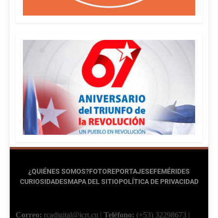
¿QUIÉNES SOMOS?
FOTOREPORTAJES
EFEMÉRIDES
CURIOSIDADES
MAPA DEL SITIO
POLÍTICA DE PRIVACIDAD
Correo:
rcadigital@icrt.cu
|
Teléfono:
(+53) 32298673
|