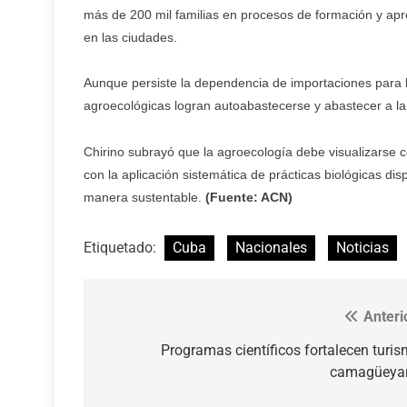
más de 200 mil familias en procesos de formación y apren
en las ciudades.
Aunque persiste la dependencia de importaciones para la
agroecológicas logran autoabastecerse y abastecer a la
Chirino subrayó que la agroecología debe visualizarse
con la aplicación sistemática de prácticas biológicas dis
manera sustentable.
(Fuente: ACN)
Etiquetado:
Cuba
Nacionales
Noticias
Anteri
Navegación
de
Programas científicos fortalecen turi
camagüeya
entradas