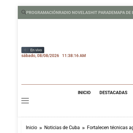
Saltar
PROGRAMACIÓN
RADIO NOVELAS
HIT PARADE
MAPA DE
al
contenido
En vivo
sábado, 08/08/2026
11:38:17 AM
INICIO
DESTACADAS
Inicio
Noticias de Cuba
Fortalecen técnicas a