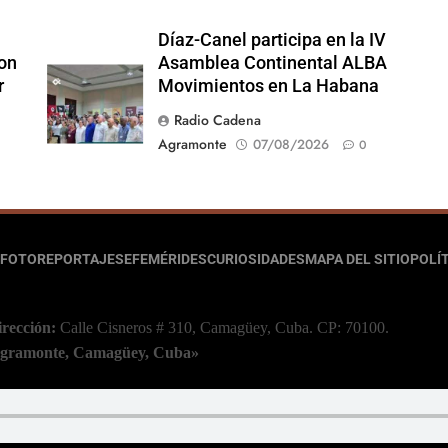
Díaz-Canel participa en la IV
on
Asamblea Continental ALBA
r
Movimientos en La Habana
Radio Cadena
Agramonte
07/08/2026
0
FOTOREPORTAJES
EFEMÉRIDES
CURIOSIDADES
MAPA DEL SITIO
POLÍT
irección:
Calle Cisneros # 310, Camagüey, Cuba.
CP: 70100.
 Agramonte, Camagüey, Cuba»