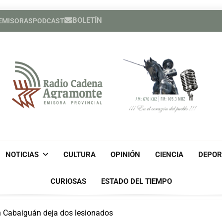
BOLETÍN
 EMISORAS
PODCAST
Expertos del Consejo de Der
Héroe cuban
Expertos del Consejo de Der
Héroe cuban
Radio Cadena Agra
Radio Cadena Agramonte, Emisora Provincial De Camagüe
Cu
NOTICIAS
CULTURA
OPINIÓN
CIENCIA
DEPOR
CURIOSAS
ESTADO DEL TIEMPO
en Cabaiguán deja dos lesionados