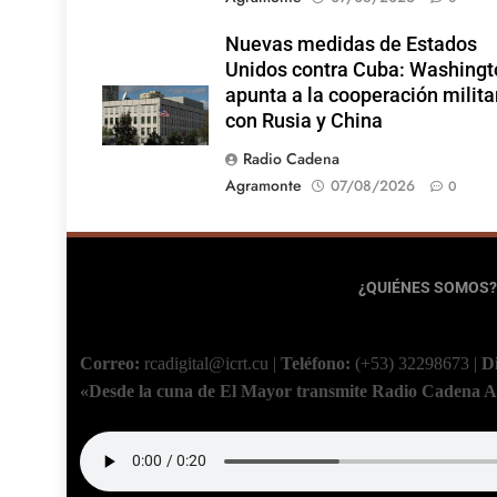
Nuevas medidas de Estados
Unidos contra Cuba: Washingt
apunta a la cooperación milita
con Rusia y China
Radio Cadena
Agramonte
07/08/2026
0
¿QUIÉNES SOMOS?
Correo:
rcadigital@icrt.cu
|
Teléfono:
(+53) 32298673
|
D
«Desde la cuna de El Mayor transmite Radio Cadena