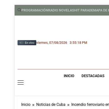
Saltar
PROGRAMACIÓN
RADIO NOVELAS
HIT PARADE
MAPA DE
al
contenido
viernes, 07/08/2026
3:55:19 PM
En vivo
INICIO
DESTACADAS
Inicio
Noticias de Cuba
Incendio ferroviario 