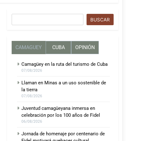
Buscar
BUSCAR
CAMAGUEY
CUBA
OPINIÓN
Camagüey en la ruta del turismo de Cuba
07/08/2026
Llaman en Minas a un uso sostenible de
la tierra
07/08/2026
Juventud camagüeyana inmersa en
celebración por los 100 años de Fidel
06/08/2026
Jornada de homenaje por centenario de
Fidel motivará quehacer cultural