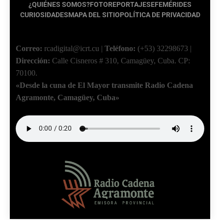
¿QUIÉNES SOMOS?
FOTOREPORTAJES
EFEMÉRIDES
CURIOSIDADES
MAPA DEL SITIO
POLÍTICA DE PRIVACIDAD
Correo:
rcadigital@icrt.cu
|
Teléfono:
(+53) 32298673
|
Dirección:
Calle Cisneros # 310, Camagüey, Cuba.
CP:
70100.
«Desde la cuna de El Mayor transmite Radio Cadena
Agramonte, Camagüey, Cuba»