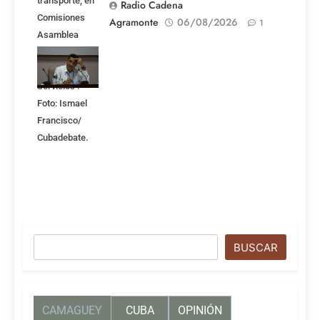
transporte, en
Radio Cadena
Comisiones
Agramonte
06/08/2026
1
Asamblea
Nacional,
Atención a los
Servicios .
Foto: Ismael
Francisco/
Cubadebate.
Buscar
BUSCAR
CAMAGUEY
CUBA
OPINIÓN