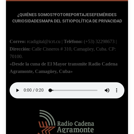
¿QUIÉNES SOMOS?
FOTOREPORTAJES
EFEMÉRIDES
CURIOSIDADES
MAPA DEL SITIO
POLÍTICA DE PRIVACIDAD
Correo:
rcadigital@icrt.cu
|
Teléfono:
(+53) 32298673
|
Dirección:
Calle Cisneros # 310, Camagüey, Cuba.
CP:
70100.
«Desde la cuna de El Mayor transmite Radio Cadena
Agramonte, Camagüey, Cuba»