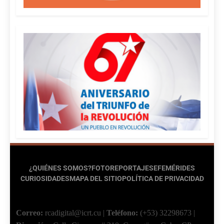
¿QUIÉNES SOMOS?
FOTOREPORTAJES
EFEMÉRIDES
CURIOSIDADES
MAPA DEL SITIO
POLÍTICA DE PRIVACIDAD
Correo:
rcadigital@icrt.cu
|
Teléfono:
(+53) 32298673
|