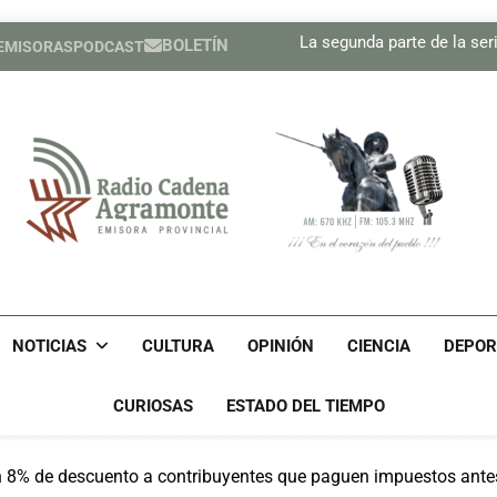
precisión
Sindicatos en Dakota del
La segunda parte de la seri
BOLETÍN
 EMISORAS
PODCAST
Cubano Ronald Men
Estados Unidos ha util
precisión
Sindicatos en Dakota del
La segunda parte de la seri
Cubano Ronald Men
Estados Unidos ha util
precisión
Radio Cadena Agra
Radio Cadena Agramonte, Emisora Provincial De Camagüe
Cu
NOTICIAS
CULTURA
OPINIÓN
CIENCIA
DEPOR
CURIOSAS
ESTADO DEL TIEMPO
 8% de descuento a contribuyentes que paguen impuestos antes 