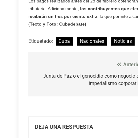
Los pagos realizados antes del 28 de febrero obtendrán 
tributaria. Adicionalmente,
los contribuyentes que efec
recibirán un tres por ciento extra,
lo que permite alca
(Texto y Foto: Cubadebate)
Etiquetado:
Cuba
Nacionales
Noticias
Anteri
Navegación
de
Junta de Paz o el genocidio como negocio 
imperialismo corporat
entradas
DEJA UNA RESPUESTA