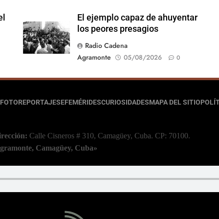
el
El ejemplo capaz de ahuyentar
los peores presagios
Radio Cadena
Agramonte
05/08/2026
0
FOTOREPORTAJES
EFEMÉRIDES
CURIOSIDADES
MAPA DEL SITIO
POLÍT
irección:
Calle Cisneros # 310, Camagüey, Cuba.
CP: 70100.
 Agramonte, Camagüey, Cuba»