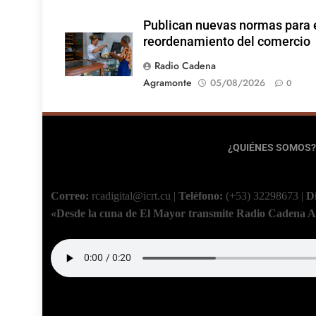
Publican nuevas normas para 
reordenamiento del comercio
Radio Cadena
Agramonte
05/08/2026
0
¿QUIÉNES SOMOS?
Correo:
rcadigital@icrt.cu
|
Teléfono:
(+53) 32298673
|
D
«Desde la cuna de El Mayor transmite Radio Cadena