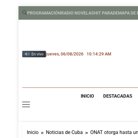
Saltar
PROGRAMACIÓN
RADIO NOVELAS
HIT PARADE
MAPA DE
al
contenido
jueves, 06/08/2026
10:14:30 AM
En vivo
INICIO
DESTACADAS
Inicio
Noticias de Cuba
ONAT otorga hasta un