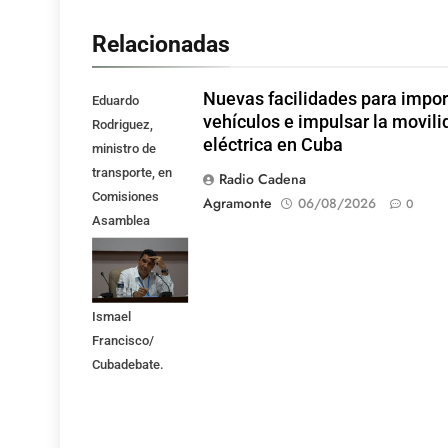
Relacionadas
Nuevas facilidades para impor
Eduardo
vehículos e impulsar la movili
Rodriguez,
eléctrica en Cuba
ministro de
transporte, en
Radio Cadena
Comisiones
Agramonte
06/08/2026
0
Asamblea
Nacional,
Atención a los
Servicios . Foto:
Ismael
Francisco/
Cubadebate.