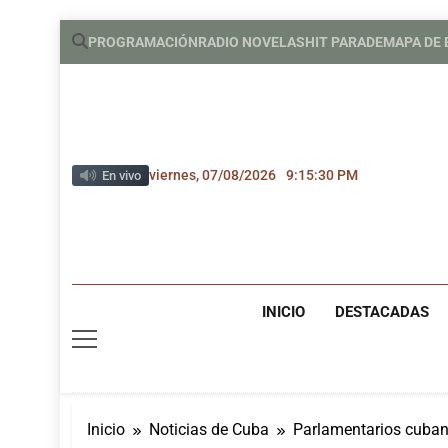
Saltar
PROGRAMACIÓN
RADIO NOVELAS
HIT PARADE
MAPA DE
al
contenido
viernes, 07/08/2026
9:15:32 PM
En vivo
INICIO
DESTACADAS
Inicio
Noticias de Cuba
Parlamentarios cuba