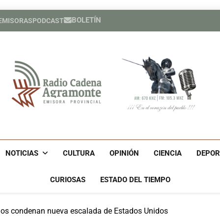
BOLETÍN
 EMISORAS
PODCAST
Héroe cuban
España cele
Héroe cuban
España cele
Radio Cadena Agra
Radio Cadena Agramonte, Emisora Provincial De Camagüe
Cu
NOTICIAS
CULTURA
OPINIÓN
CIENCIA
DEPOR
CURIOSAS
ESTADO DEL TIEMPO
nos condenan nueva escalada de Estados Unidos