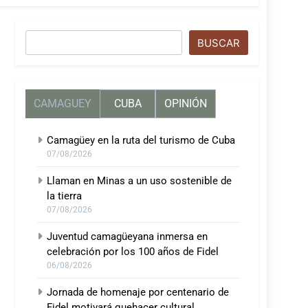
Buscar
BUSCAR
CAMAGUEY
CUBA
OPINIÓN
Camagüey en la ruta del turismo de Cuba
07/08/2026
Llaman en Minas a un uso sostenible de
la tierra
07/08/2026
Juventud camagüeyana inmersa en
celebración por los 100 años de Fidel
06/08/2026
Jornada de homenaje por centenario de
Fidel motivará quehacer cultural