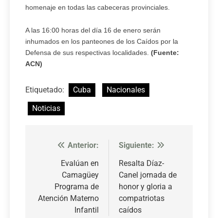
homenaje en todas las cabeceras provinciales.
A las 16:00 horas del día 16 de enero serán
inhumados en los panteones de los Caídos por la
Defensa de sus respectivas localidades.
(Fuente:
ACN)
Etiquetado:
Cuba
Nacionales
Noticias
Anterior:
Siguiente:
Navegación
de
Evalúan en
Resalta Díaz-
Camagüey
Canel jornada de
entradas
Programa de
honor y gloria a
Atención Materno
compatriotas
Infantil
caídos