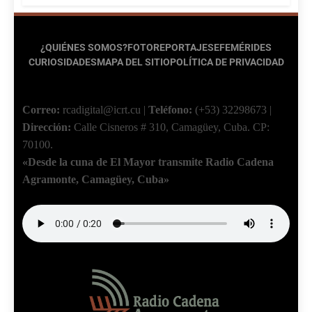
¿QUIÉNES SOMOS?
FOTOREPORTAJES
EFEMÉRIDES
CURIOSIDADES
MAPA DEL SITIO
POLÍTICA DE PRIVACIDAD
Correo:
rcadigital@icrt.cu
|
Teléfono:
(+53) 32298673
|
Dirección:
Calle Cisneros # 310, Camagüey, Cuba.
CP:
70100.
«Desde la cuna de El Mayor transmite Radio Cadena
Agramonte, Camagüey, Cuba»