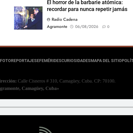
El horror de la barbarie atómica:
recordar para nunca repetir jamás
Radio Cadena
Agramonte
06/08/2026
0
FOTOREPORTAJES
EFEMÉRIDES
CURIOSIDADES
MAPA DEL SITIO
POLÍT
irección:
Calle Cisneros # 310, Camagüey, Cuba.
CP: 70100.
 Agramonte, Camagüey, Cuba»