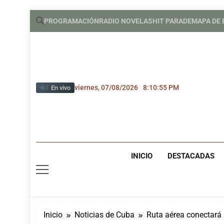
Saltar
PROGRAMACIÓN
RADIO NOVELAS
HIT PARADE
MAPA DE
al
contenido
viernes, 07/08/2026
8:10:56 PM
En vivo
INICIO
DESTACADAS
Inicio
Noticias de Cuba
Ruta aérea conectará