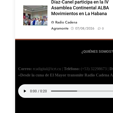
Díaz-Canel participa en la IV
Asamblea Continental ALBA
Movimientos en La Habana
Radio Cadena
Agramonte
07/08/2026
0
¿QUIÉNES SOMOS?
Correo:
rcadigital@icrt.cu
|
Teléfono:
(+53) 32298673
|
D
«Desde la cuna de El Mayor transmite Radio Cadena