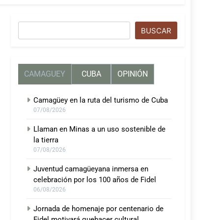
Buscar
BUSCAR
CAMAGUEY
CUBA
OPINIÓN
Camagüey en la ruta del turismo de Cuba
07/08/2026
Llaman en Minas a un uso sostenible de
la tierra
07/08/2026
Juventud camagüeyana inmersa en
celebración por los 100 años de Fidel
06/08/2026
Jornada de homenaje por centenario de
Fidel motivará quehacer cultural