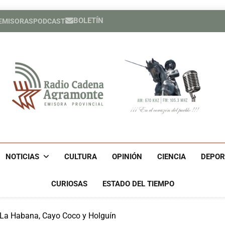
BOLETÍN
 EMISORAS
PODCAST
Héroe cuban
España cele
Héroe cuban
España cele
Radio Cadena Agra
Radio Cadena Agramonte, Emisora Provincial De Camagüe
Cu
NOTICIAS
CULTURA
OPINIÓN
CIENCIA
DEPOR
CURIOSAS
ESTADO DEL TIEMPO
 La Habana, Cayo Coco y Holguín