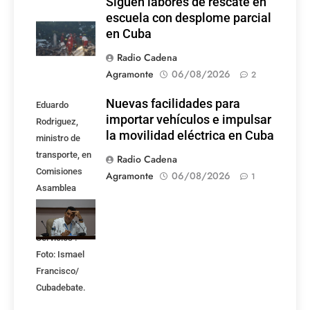
Siguen labores de rescate en
escuela con desplome parcial
en Cuba
Radio Cadena
Agramonte
06/08/2026
2
Nuevas facilidades para
Eduardo
importar vehículos e impulsar
Rodriguez,
la movilidad eléctrica en Cuba
ministro de
transporte, en
Radio Cadena
Comisiones
Agramonte
06/08/2026
1
Asamblea
Nacional,
Atención a los
Servicios .
Foto: Ismael
Francisco/
Cubadebate.