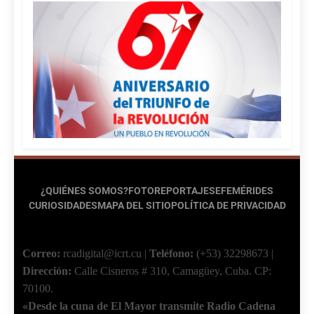
¿QUIÉNES SOMOS?
FOTOREPORTAJES
EFEMÉRIDES
CURIOSIDADES
MAPA DEL SITIO
POLÍTICA DE PRIVACIDAD
Correo:
rcadigital@icrt.cu
|
Teléfono:
(+53) 32298673
|
Dirección:
Calle Cisneros # 310, Camagüey, Cuba.
CP:
70100.
«Desde la cuna de El Mayor transmite Radio Cadena