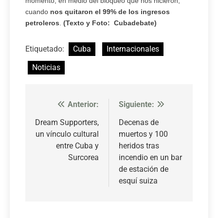
momento, en medio del bloqueo que nos hicieron,
cuando
nos quitaron el 99% de los ingresos
petroleros
.
(Texto y Foto: Cubadebate)
Etiquetado:
Cuba
Internacionales
Noticias
Anterior:
Siguiente:
Navegación
de
Dream Supporters,
Decenas de
un vínculo cultural
muertos y 100
entradas
entre Cuba y
heridos tras
Surcorea
incendio en un bar
de estación de
esquí suiza