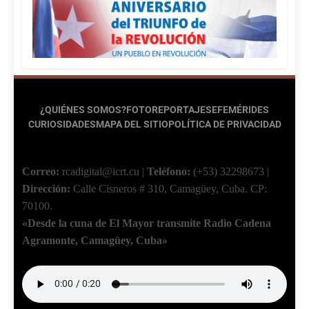
¿QUIÉNES SOMOS?
FOTOREPORTAJES
EFEMÉRIDES
CURIOSIDADES
MAPA DEL SITIO
POLÍTICA DE PRIVACIDAD
Correo:
rcadigital@icrt.cu
|
Teléfono:
(+53) 32298673
|
Dirección:
Calle Cisneros # 310, Camagüey, Cuba.
CP:
70100.
«Desde la cuna de El Mayor transmite Radio Cadena
Agramonte, Camagüey, Cuba»