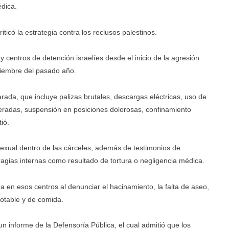
édica.
riticó la estrategia contra los reclusos palestinos.
 centros de detención israelíes desde el inicio de la agresión
ciembre del pasado año.
larada, que incluye palizas brutales, descargas eléctricas, uso de
eradas, suspensión en posiciones dolorosas, confinamiento
ió.
sexual dentro de las cárceles, además de testimonios de
ragias internas como resultado de tortura o negligencia médica.
a en esos centros al denunciar el hacinamiento, la falta de aseo,
potable y de comida.
n informe de la Defensoría Pública, el cual admitió que los