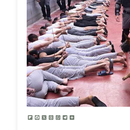
Flipboard
Facebook
X
Threads
WhatsApp
Telegram
Compartir