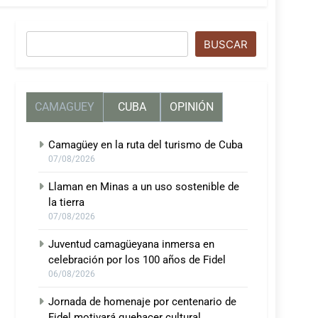
Buscar
BUSCAR
CAMAGUEY
CUBA
OPINIÓN
Camagüey en la ruta del turismo de Cuba
07/08/2026
Llaman en Minas a un uso sostenible de
la tierra
07/08/2026
Juventud camagüeyana inmersa en
celebración por los 100 años de Fidel
06/08/2026
Jornada de homenaje por centenario de
Fidel motivará quehacer cultural