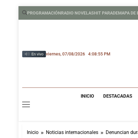
Saltar
PROGRAMACIÓN
RADIO NOVELAS
HIT PARADE
MAPA DE
al
contenido
viernes, 07/08/2026
4:08:57 PM
En vivo
INICIO
DESTACADAS
Inicio
Noticias internacionales
Denuncian dura