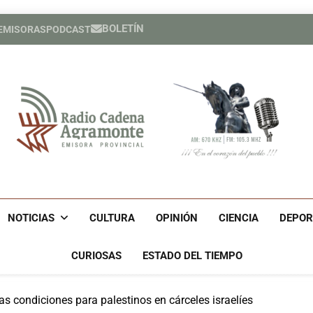
BOLETÍN
 EMISORAS
PODCAST
Expertos del Consejo de Der
Héroe cuban
Expertos del Consejo de Der
Héroe cuban
Radio Cadena Agra
Radio Cadena Agramonte, Emisora Provincial De Camagüe
Cu
NOTICIAS
CULTURA
OPINIÓN
CIENCIA
DEPOR
CURIOSAS
ESTADO DEL TIEMPO
s condiciones para palestinos en cárceles israelíes