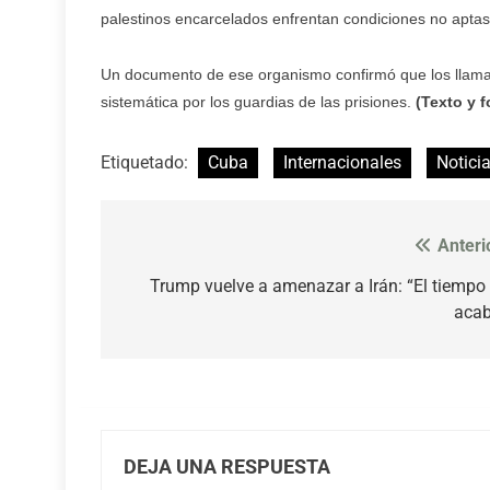
palestinos encarcelados enfrentan condiciones no apta
Un documento de ese organismo confirmó que los llamad
sistemática por los guardias de las prisiones.
(Texto y f
Etiquetado:
Cuba
Internacionales
Notici
Anteri
Navegación
de
Trump vuelve a amenazar a Irán: “El tiempo
acab
entradas
DEJA UNA RESPUESTA