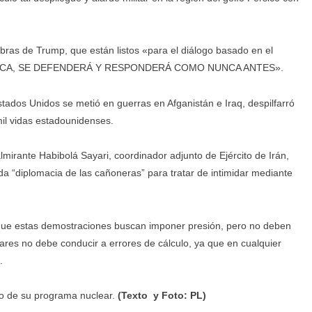
abras de Trump, que están listos «para el diálogo basado en el
PROVOCA, SE DEFENDERÁ Y RESPONDERÁ COMO NUNCA ANTES».
stados Unidos se metió en guerras en Afganistán e Iraq, despilfarró
mil vidas estadounidenses.
lmirante Habibolá Sayari, coordinador adjunto de Ejército de Irán,
a “diplomacia de las cañoneras” para tratar de intimidar mediante
.
 que estas demostraciones buscan imponer presión, pero no deben
itares no debe conducir a errores de cálculo, ya que en cualquier
.
co de su programa nuclear.
(Texto y Foto: PL)