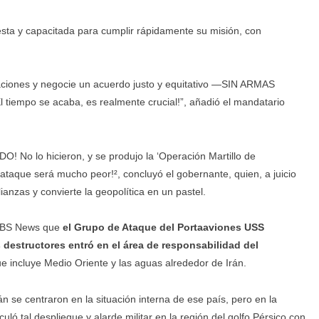
uesta y capacitada para cumplir rápidamente su misión, con
iaciones y negocie un acuerdo justo y equitativo —SIN ARMAS
iempo se acaba, es realmente crucial!”, añadió el mandatario
 No lo hicieron, y se produjo la ‘Operación Martillo de
ataque será mucho peor!², concluyó el gobernante, quien, a juicio
ianzas y convierte la geopolítica en un pastel.
 CBS News que
el Grupo de Ataque del Portaaviones USS
 destructores entró en el área de responsabilidad del
ue incluye Medio Oriente y las aguas alrededor de Irán.
 se centraron en la situación interna de ese país, pero en la
uló tal despliegue y alarde militar en la región del golfo Pérsico con