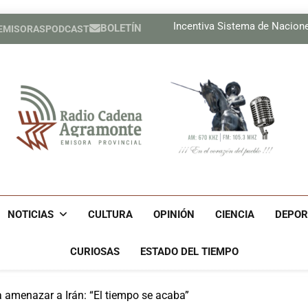
Lil, la de ojos color del
Incentiva Sistema de Nacion
BOLETÍN
 EMISORAS
PODCAST
Celebrar
Tres cubanos ya están e
Lil, la de ojos color del
Incentiva Sistema de Nacion
Celebrar
Tres cubanos ya están e
Radio Cadena Agra
Radio Cadena Agramonte, Emisora Provincial De Camagüe
Cu
NOTICIAS
CULTURA
OPINIÓN
CIENCIA
DEPOR
CURIOSAS
ESTADO DEL TIEMPO
 amenazar a Irán: “El tiempo se acaba”