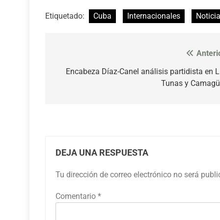
Etiquetado:
Cuba
Internacionales
Notici
Anteri
Navegación
de
Encabeza Díaz-Canel análisis partidista en 
Tunas y Camagü
entradas
DEJA UNA RESPUESTA
Tu dirección de correo electrónico no será publ
Comentario
*