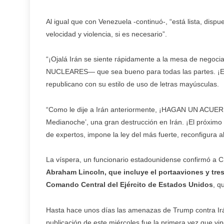
Al igual que con Venezuela -continuó-, “está lista, disp
velocidad y violencia, si es necesario”.
“¡Ojalá Irán se siente rápidamente a la mesa de negoc
NUCLEARES— que sea bueno para todas las partes. ¡El t
republicano con su estilo de uso de letras mayúsculas.
“Como le dije a Irán anteriormente, ¡HAGAN UN ACUERDO!
Medianoche’, una gran destrucción en Irán. ¡El próximo 
de expertos, impone la ley del más fuerte, reconfigura al
La víspera, un funcionario estadounidense confirmó a
Abraham Lincoln, que incluye el portaaviones y tres
Comando Central del Ejército de Estados Unidos
, q
Hasta hace unos días las amenazas de Trump contra Irán
publicación de este miércoles fue la primera vez que vinc