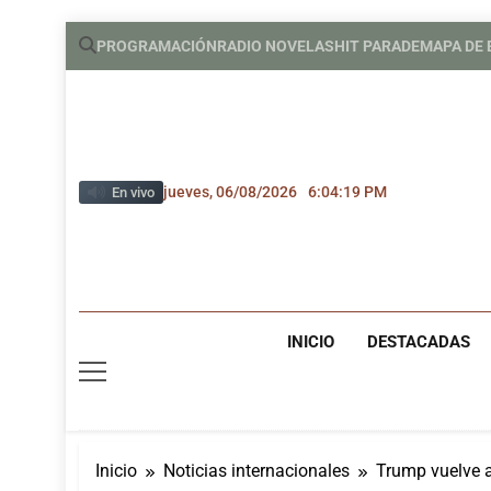
Saltar
PROGRAMACIÓN
RADIO NOVELAS
HIT PARADE
MAPA DE
al
contenido
jueves, 06/08/2026
6:04:21 PM
En vivo
INICIO
DESTACADAS
Inicio
Noticias internacionales
Trump vuelve a