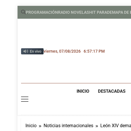
Saltar
PROGRAMACIÓN
RADIO NOVELAS
HIT PARADE
MAPA DE
al
contenido
viernes, 07/08/2026
6:57:18 PM
En vivo
INICIO
DESTACADAS
Inicio
Noticias internacionales
León XIV deman