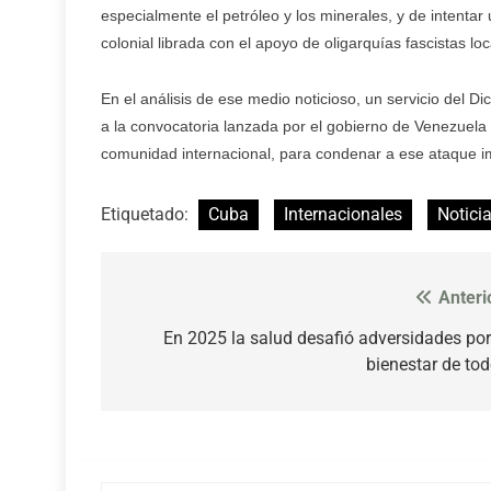
especialmente el petróleo y los minerales, y de intent
colonial librada con el apoyo de oligarquías fascistas lo
En el análisis de ese medio noticioso, un servicio del D
a la convocatoria lanzada por el gobierno de Venezuela 
comunidad internacional, para condenar a ese ataque im
Etiquetado:
Cuba
Internacionales
Notici
Anteri
Navegación
de
En 2025 la salud desafió adversidades por
bienestar de to
entradas