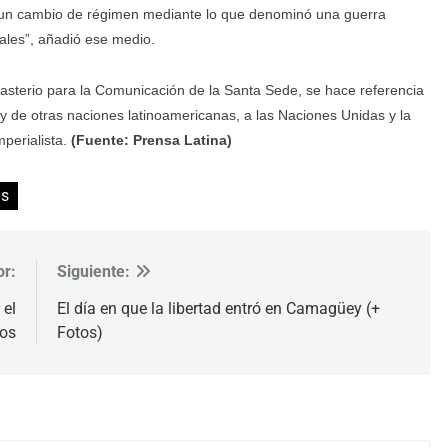
ar un cambio de régimen mediante lo que denominó una guerra
cales”, añadió ese medio.
icasterio para la Comunicación de la Santa Sede, se hace referencia
y de otras naciones latinoamericanas, a las Naciones Unidas y la
perialista.
(Fuente: Prensa Latina)
as
or:
Siguiente:
 el
El día en que la libertad entró en Camagüey (+
dos
Fotos)