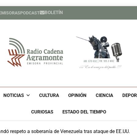
BOLETÍN
 EMISORAS
PODCAST
Héroe cuban
España cele
Héroe cuban
España cele
Radio Cadena Agra
Radio Cadena Agramonte, Emisora Provincial De Camagüe
Cu
NOTICIAS
CULTURA
OPINIÓN
CIENCIA
DEPOR
CURIOSAS
ESTADO DEL TIEMPO
dó respeto a soberanía de Venezuela tras ataque de EE.UU.