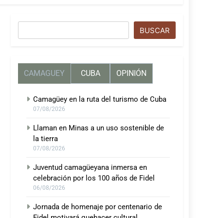
Buscar
BUSCAR
CAMAGUEY
CUBA
OPINIÓN
Camagüey en la ruta del turismo de Cuba
07/08/2026
Llaman en Minas a un uso sostenible de
la tierra
07/08/2026
Juventud camagüeyana inmersa en
celebración por los 100 años de Fidel
06/08/2026
Jornada de homenaje por centenario de
Fidel motivará quehacer cultural