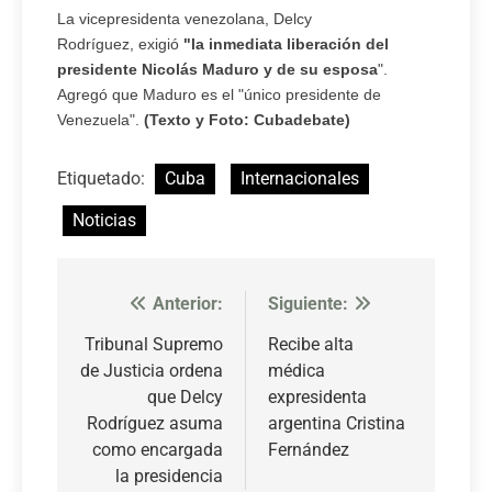
La vicepresidenta venezolana, Delcy
Rodríguez, exigió
"la inmediata liberación del
presidente Nicolás Maduro y de su esposa
".
Agregó que Maduro es el "único presidente de
Venezuela".
(Texto y Foto: Cubadebate)
Etiquetado:
Cuba
Internacionales
Noticias
Anterior:
Siguiente:
Navegación
de
Tribunal Supremo
Recibe alta
de Justicia ordena
médica
entradas
que Delcy
expresidenta
Rodríguez asuma
argentina Cristina
como encargada
Fernández
la presidencia