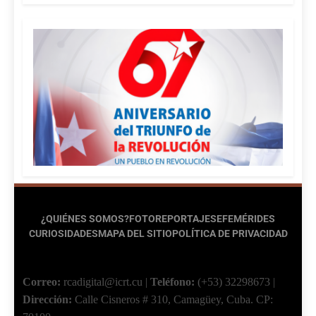
¿QUIÉNES SOMOS?
FOTOREPORTAJES
EFEMÉRIDES
CURIOSIDADES
MAPA DEL SITIO
POLÍTICA DE PRIVACIDAD
Correo:
rcadigital@icrt.cu
|
Teléfono:
(+53) 32298673
|
Dirección:
Calle Cisneros # 310, Camagüey, Cuba.
CP: