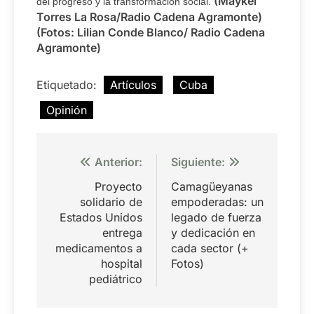
(Maykel
del progreso y la transformación social.
Torres La Rosa/Radio Cadena Agramonte)
(Fotos: Lilian Conde Blanco/ Radio Cadena
Agramonte)
Etiquetado:
Artículos
Cuba
Opinión
Navegación
Anterior:
Siguiente:
de
Proyecto
Camagüeyanas
entradas
solidario de
empoderadas: un
Estados Unidos
legado de fuerza
entrega
y dedicación en
medicamentos a
cada sector (+
hospital
Fotos)
pediátrico