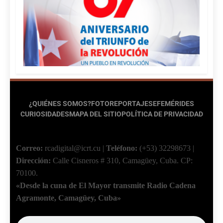
¿QUIÉNES SOMOS?
FOTOREPORTAJES
EFEMÉRIDES
CURIOSIDADES
MAPA DEL SITIO
POLÍTICA DE PRIVACIDAD
Correo:
rcadigital@icrt.cu
|
Teléfono:
(+53) 32298673
|
Dirección:
Calle Cisneros # 310, Camagüey, Cuba.
CP:
70100.
«Desde la cuna de El Mayor transmite Radio Cadena
Agramonte, Camagüey, Cuba»