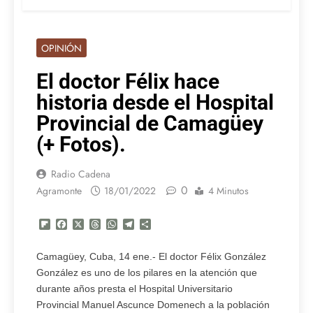
OPINIÓN
El doctor Félix hace
historia desde el Hospital
Provincial de Camagüey
(+ Fotos).
Radio Cadena
0
Agramonte
18/01/2022
4 Minutos
Flipboard
Facebook
X
Threads
WhatsApp
Telegram
Compartir
Camagüey, Cuba, 14 ene.- El doctor Félix González
González es uno de los pilares en la atención que
durante años presta el Hospital Universitario
Provincial Manuel Ascunce Domenech a la población