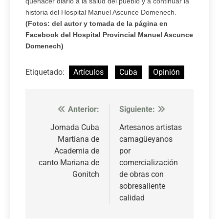
quehacer diario a la salud del pueblo y a continuar la
historia del Hospital Manuel Ascunce Domenech.
(Fotos: del autor y tomada de la página en
Facebook del Hospital Provincial Manuel Ascunce
Domenech)
Etiquetado:
Artículos
Cuba
Opinión
Anterior:
Siguiente:
Navegación
de
Jornada Cuba
Artesanos artistas
Martiana de
camagüeyanos
entradas
Academia de
por
canto Mariana de
comercialización
Gonitch
de obras con
sobresaliente
calidad