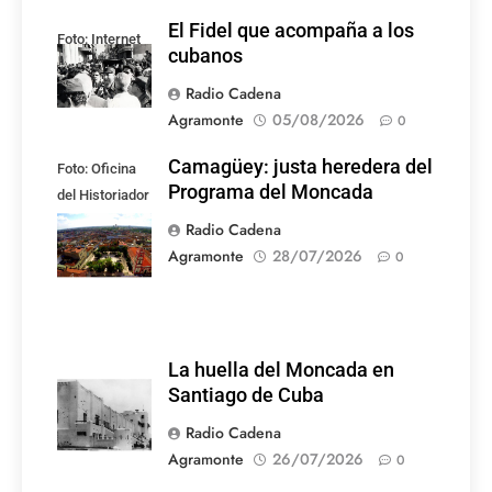
El Fidel que acompaña a los
Foto: Internet
cubanos
Radio Cadena
Agramonte
05/08/2026
0
Camagüey: justa heredera del
Foto: Oficina
Programa del Moncada
del Historiador
de la Ciudad de
Radio Cadena
Camagüey
Agramonte
28/07/2026
0
La huella del Moncada en
Santiago de Cuba
Radio Cadena
Agramonte
26/07/2026
0