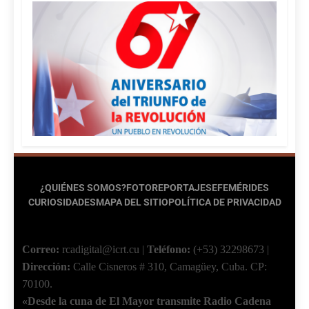
¿QUIÉNES SOMOS?
FOTOREPORTAJES
EFEMÉRIDES
CURIOSIDADES
MAPA DEL SITIO
POLÍTICA DE PRIVACIDAD
Correo:
rcadigital@icrt.cu
|
Teléfono:
(+53) 32298673
|
Dirección:
Calle Cisneros # 310, Camagüey, Cuba.
CP:
70100.
«Desde la cuna de El Mayor transmite Radio Cadena