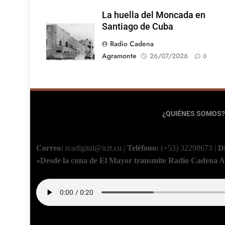
La huella del Moncada en
Santiago de Cuba
Radio Cadena
Agramonte
26/07/2026
0
¿QUIÉNES SOMOS?
Correo:
rcadigital@icrt.cu
|
Teléfono:
(+53) 32298673
|
D
«Desde la cuna de El Mayor transmite Radio Cadena