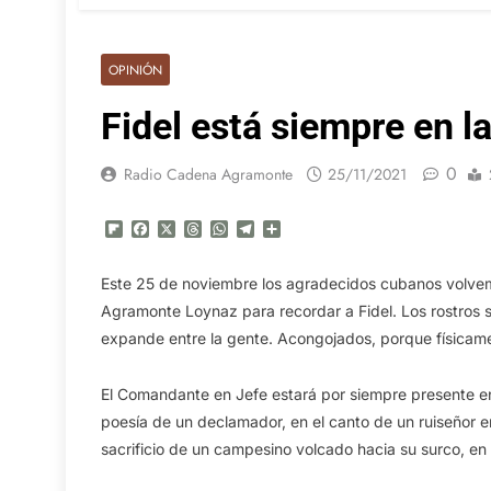
OPINIÓN
Fidel está siempre en l
0
Radio Cadena Agramonte
25/11/2021
Flipboard
Facebook
X
Threads
WhatsApp
Telegram
Compartir
Este 25 de noviembre los agradecidos cubanos volvemo
Agramonte Loynaz para recordar a Fidel. Los rostros s
expande entre la gente. Acongojados, porque físicam
El Comandante en Jefe estará por siempre presente en 
poesía de un declamador, en el canto de un ruiseñor e
sacrificio de un campesino volcado hacia su surco, en