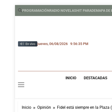
Saltar
PROGRAMACIÓN
RADIO NOVELAS
HIT PARADE
MAPA DE
al
contenido
jueves, 06/08/2026
9:56:36 PM
En vivo
INICIO
DESTACADAS
Inicio
Opinión
Fidel está siempre en la Plaza 