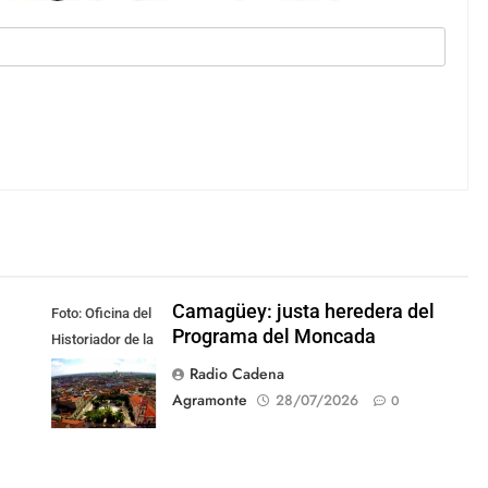
Camagüey: justa heredera del
Foto: Oficina del
Programa del Moncada
Historiador de la
Ciudad de
Radio Cadena
Camagüey
Agramonte
28/07/2026
0