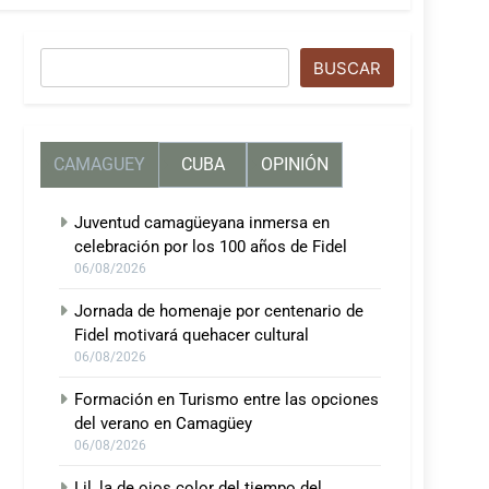
Buscar
BUSCAR
CAMAGUEY
CUBA
OPINIÓN
Juventud camagüeyana inmersa en
celebración por los 100 años de Fidel
06/08/2026
Jornada de homenaje por centenario de
Fidel motivará quehacer cultural
06/08/2026
Formación en Turismo entre las opciones
del verano en Camagüey
06/08/2026
Lil, la de ojos color del tiempo del