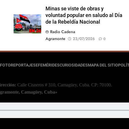
Minas se viste de obras y
voluntad popular en saludo al Día
de la Rebeldía Nacional
Radio Cadena
Agramonte
23/07/2026
0
FOTOREPORTAJES
EFEMÉRIDES
CURIOSIDADES
MAPA DEL SITIO
POLÍT
irección:
Calle Cisneros # 310, Camagüey, Cuba.
CP: 70100.
 Agramonte, Camagüey, Cuba»