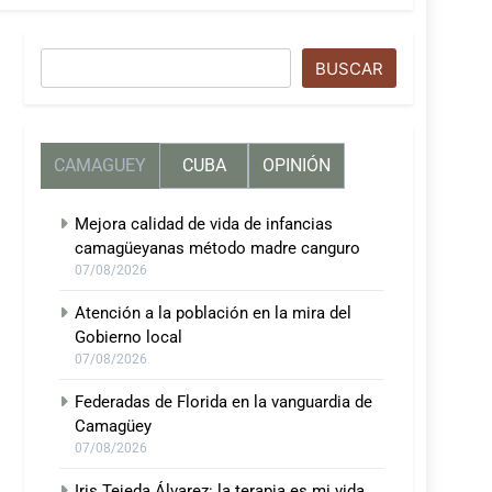
Buscar
BUSCAR
CAMAGUEY
CUBA
OPINIÓN
Mejora calidad de vida de infancias
camagüeyanas método madre canguro
07/08/2026
Atención a la población en la mira del
Gobierno local
07/08/2026
Federadas de Florida en la vanguardia de
Camagüey
07/08/2026
Iris Tejeda Álvarez: la terapia es mi vida