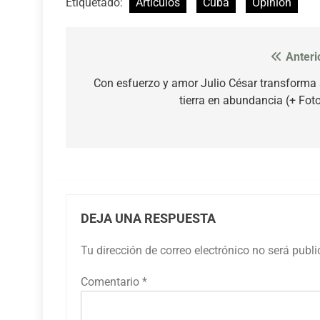
Etiquetado:
Artículos
Cuba
Opinión
Anteri
Navegación
de
Con esfuerzo y amor Julio César transforma
tierra en abundancia (+ Fot
entradas
DEJA UNA RESPUESTA
Tu dirección de correo electrónico no será publ
Comentario
*