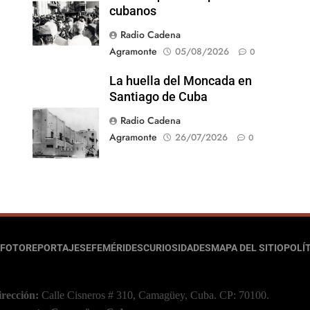
cubanos
Radio Cadena
Agramonte
05/08/2026
0
La huella del Moncada en
Santiago de Cuba
Radio Cadena
Agramonte
26/07/2026
0
FOTOREPORTAJES
EFEMÉRIDES
CURIOSIDADES
MAPA DEL SITIO
POLÍT
irección:
Calle Cisneros # 310, Camagüey, Cuba.
CP: 70100.