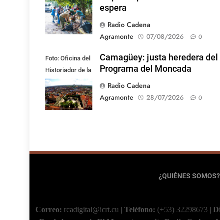
espera
Radio Cadena
Agramonte
07/08/2026
0
Camagüey: justa heredera del
Foto: Oficina del
Programa del Moncada
Historiador de la
Ciudad de
Radio Cadena
Camagüey
Agramonte
28/07/2026
0
¿QUIÉNES SOMOS?
Correo:
rcadigital@icrt.cu
|
Teléfono:
(+53) 32298673
|
D