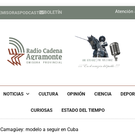
Mejora calidad de vida de inf
Atención 
BOLETÍN
 EMISORAS
PODCAST
Federada
Mejora calidad de vida de inf
Atención 
Federada
Radio Cadena Agra
Radio Cadena Agramonte, Emisora Provincial De Camagüe
Cu
NOTICIAS
CULTURA
OPINIÓN
CIENCIA
DEPOR
CURIOSAS
ESTADO DEL TIEMPO
en Camagüey: modelo a seguir en Cuba