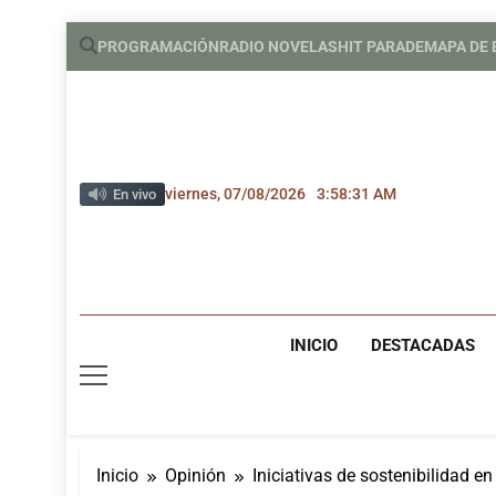
Saltar
PROGRAMACIÓN
RADIO NOVELAS
HIT PARADE
MAPA DE
al
contenido
viernes, 07/08/2026
3:58:32 AM
En vivo
INICIO
DESTACADAS
Inicio
Opinión
Iniciativas de sostenibilidad 