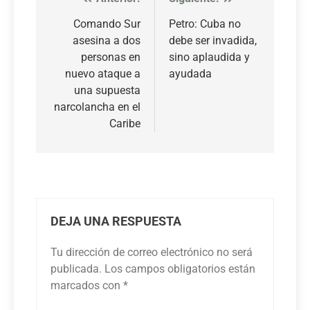
Navegación
de
Comando Sur
Petro: Cuba no
asesina a dos
debe ser invadida,
entradas
personas en
sino aplaudida y
nuevo ataque a
ayudada
una supuesta
narcolancha en el
Caribe
DEJA UNA RESPUESTA
Tu dirección de correo electrónico no será
publicada.
Los campos obligatorios están
marcados con
*