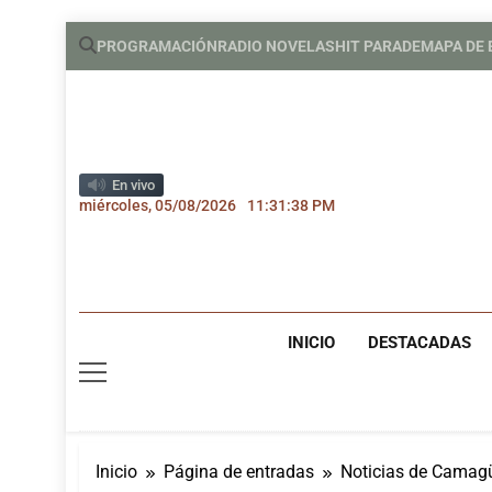
Saltar
PROGRAMACIÓN
RADIO NOVELAS
HIT PARADE
MAPA DE
al
contenido
En vivo
miércoles, 05/08/2026
11:31:38 PM
INICIO
DESTACADAS
Inicio
Página de entradas
Noticias de Camag