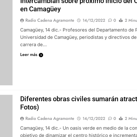
Intercambian sobre próximo inicio del 
en Camagüey
Radio Cadena Agramonte
14/12/2022
0
2 Minu
Camagüey, 14 dic.- Profesores del Departamento de 
Universidad de Camagüey, periodistas y directivos d
carrera de…
Leer más
Diferentes obras civiles sumarán atrac
Fotos)
Radio Cadena Agramonte
14/12/2022
0
2 Minu
Camagüey, 14 dic.- Un oasis verde en medio de la co
objetivo de dinamizar el centro histórico e incrementa