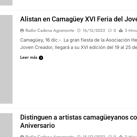
Alistan en Camagüey XVI Feria del Jov
Radio Cadena Agramonte
16/12/2022
0
3 Minu
Camagüey, 16 dic.- La gran fiesta de la Asociación H
Joven Creador, llegará a su XVI edición del 19 al 25 
Leer más
Distinguen a artistas camagüeyanos c
Aniversario
Radio Cadena Agramonte
15/12/2022
0
2 Minu