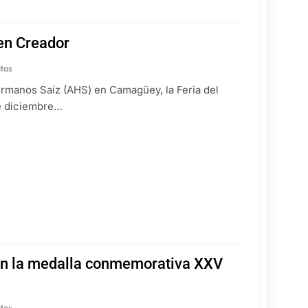
en Creador
tos
ermanos Saíz (AHS) en Camagüey, la Feria del
de diciembre…
on la medalla conmemorativa XXV
tos