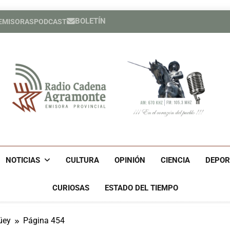
Jornada Cultural he
BOLETÍN
 EMISORAS
PODCAST
Compañía cuban
Cubano Otto Oñate alza o
Jornada Cultural he
Compañía cuban
Cubano Otto Oñate alza o
Radio Cadena Agra
Radio Cadena Agramonte, Emisora Provincial De Camagüe
Cu
NOTICIAS
CULTURA
OPINIÓN
CIENCIA
DEPOR
CURIOSAS
ESTADO DEL TIEMPO
üey
Página 454