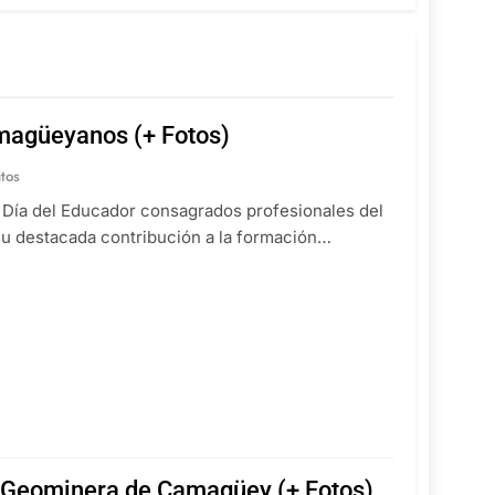
magüeyanos (+ Fotos)
tos
el Día del Educador consagrados profesionales del
u destacada contribución a la formación…
a Geominera de Camagüey (+ Fotos)